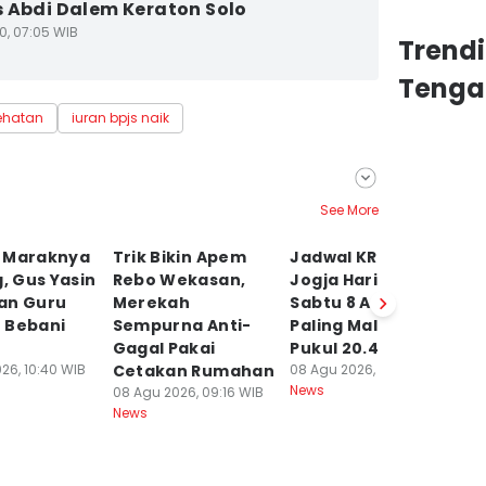
 Abdi Dalem Keraton Solo
0, 07:05 WIB
Trend
Tenga
ehatan
iuran bpjs naik
See More
 Maraknya
Trik Bikin Apem
Jadwal KRL Solo-
P
g, Gus Yasin
Rebo Wekasan,
Jogja Hari Ini
So
an Guru
Merekah
Sabtu 8 Agustus,
S
 Bebani
Sempurna Anti-
Paling Malam
S
Gagal Pakai
Pukul 20.42
3
26, 10:40 WIB
Cetakan Rumahan
08 Agu 2026, 08:49 WIB
08
News
Ne
08 Agu 2026, 09:16 WIB
News