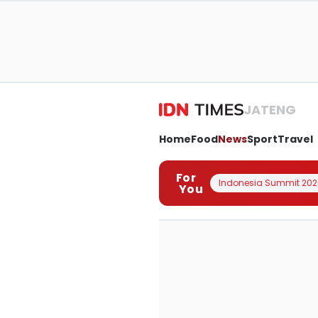
JATENG
Home
Food
News
Sport
Travel
For
Indonesia Summit 202
You