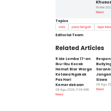
Khusus
19 Mei 202
News
Topics
solo
jawa tengah
bpjs kes
Editorial Team
Editor
Related Articles
Bandot Arywono
5 Ide Lomba 17-an
Respon
Editor
Ibu-Ibu Kocak
Bullyin
Larasati Rey
Hemat Biar Warga
Sarank
Ketawa Ngakak
Jangan
Pas Hari
Siswa
Kemerdekaan
08 Agu 20
News
08 Agu 2026, 11:09 WIB
News