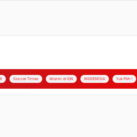
6
Soccer Times
Iklanin di IDN
INSIDENESIA
Yuk Pilih !