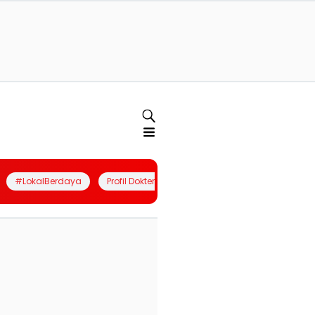
#LokalBerdaya
Profil Dokter
Quiz
Join Community