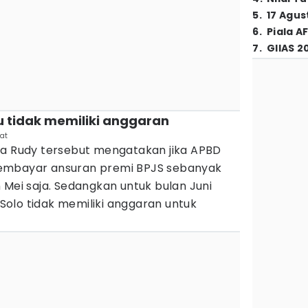
5
.
17 Agus
6
.
Piala A
7
.
GIIAS 2
u tidak memiliki anggaran
at
pa Rudy tersebut mengatakan jika APBD
embayar ansuran premi BPJS sebanyak
 Mei saja. Sedangkan untuk bulan Juni
olo tidak memiliki anggaran untuk