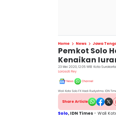
Home
News
Jawa Teng
Pemkot Solo 
Kenaikan Iura
23 Mei 2020, 12:05 WIB
Kota Surakart
Larasati Rey
News
Channel
Wali Kota Solo FX Hadi Rudyatmo. IDN Tim
Share Article
Solo
, IDN Times
- Wali Kot