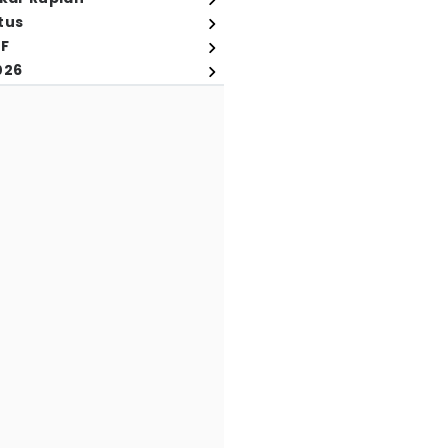
tus
FF
026