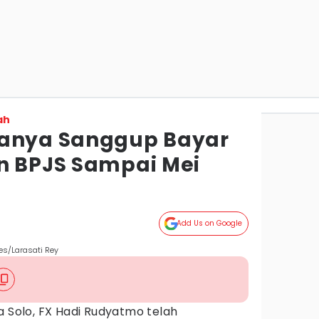
ah
Hanya Sanggup Bayar
n BPJS Sampai Mei
a
Add Us on Google
es/Larasati Rey
a Solo, FX Hadi Rudyatmo telah