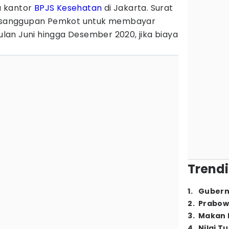
a kantor
BPJS Kesehatan
di Jakarta. Surat
ak sanggupan Pemkot untuk membayar
an Juni hingga Desember 2020, jika biaya
Trendi
1
.
Gubern
2
.
Prabow
3
.
Makan B
4
.
Nilai T