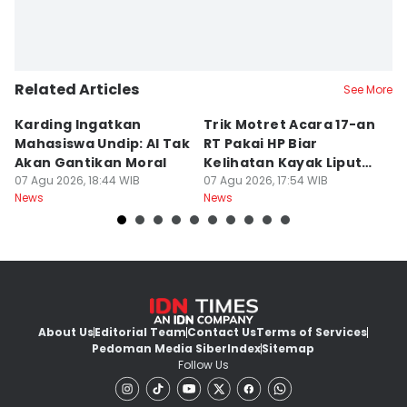
Related Articles
See More
Karding Ingatkan
Trik Motret Acara 17-an
N
Mahasiswa Undip: AI Tak
RT Pakai HP Biar
C
Akan Gantikan Moral
Kelihatan Kayak Liputan
1
07 Agu 2026, 18:44 WIB
Festival Nasional
07 Agu 2026, 17:54 WIB
M
07
News
News
Ne
About Us
Editorial Team
Contact Us
Terms of Services
Pedoman Media Siber
Index
Sitemap
Follow Us