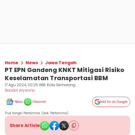
Home
News
Jawa Tengah
PT EPN Gandeng KNKT Mitigasi Risiko
Keselamatan Transportasi BBM
17 Agu 2024, 00:25 WIB
Kota Semarang
Bandot Arywono
News
Channel
Add Us on Google
Truk tangki Pertamina. (dok. Pertamina)
Share Article