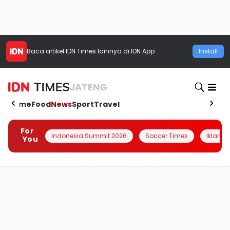
Baca artikel
IDN Times
lainnya di IDN App
Install
JATENG
Home
Food
News
Sport
Travel
For
Indonesia Summit 2026
Soccer Times
Iklanin 
You