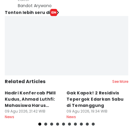
Bandot Arywono
Tonton lebih seru di
Related Articles
See More
Hadiri Konfercab PMII
Gak Kapok! 2 Residivis
A
Kudus, Ahmad Luthfi:
Tepergok Edarkan Sabu
B
Mahasiswa Harus
di Temanggung
B
Konstruktif
09 Agu 2026, 21:42 WIB
09 Agu 2026, 19:34 WIB
Pe
09
News
News
Ne
F