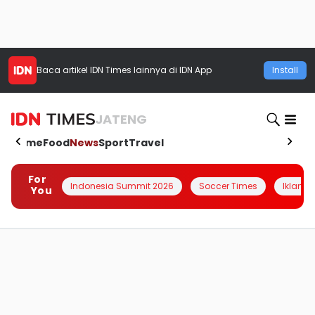
Baca artikel
IDN Times
lainnya di IDN App
Install
JATENG
Home
Food
News
Sport
Travel
For
Indonesia Summit 2026
Soccer Times
Iklanin 
You