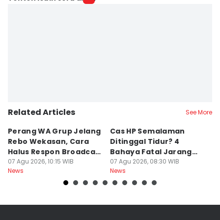
Related Articles
See More
Perang WA Grup Jelang
Cas HP Semalaman
J
Rebo Wekasan, Cara
Ditinggal Tidur? 4
J
Halus Respon Broadcast
Bahaya Fatal Jarang
Ha
Parno
07 Agu 2026, 10:15 WIB
Disadari Pekerja Kantor
07 Agu 2026, 08:30 WIB
A
07
News
News
Ne