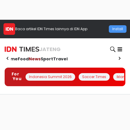
Baca artikel
IDN Times
lainnya di IDN App
Install
JATENG
Home
Food
News
Sport
Travel
For
Indonesia Summit 2026
Soccer Times
Iklanin 
You