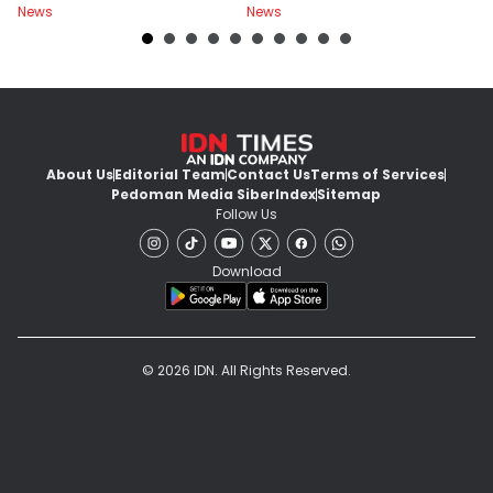
News
News
Ne
U
About Us
Editorial Team
Contact Us
Terms of Services
Pedoman Media Siber
Index
Sitemap
Follow Us
Download
© 2026 IDN. All Rights Reserved.