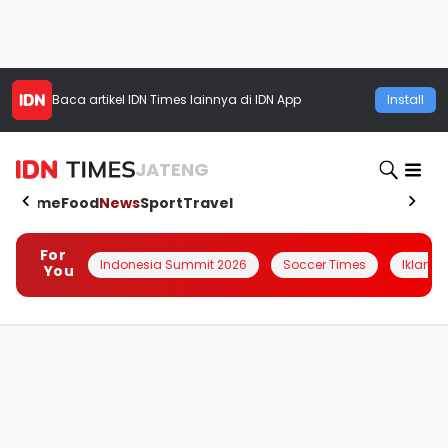
Baca artikel
IDN Times
lainnya di IDN App
Install
JATENG
Home
Food
News
Sport
Travel
For
Indonesia Summit 2026
Soccer Times
Iklanin 
You