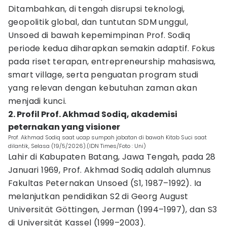
Ditambahkan, di tengah disrupsi teknologi,
geopolitik global, dan tuntutan SDM unggul,
Unsoed di bawah kepemimpinan Prof. Sodiq
periode kedua diharapkan semakin adaptif. Fokus
pada riset terapan, entrepreneurship mahasiswa,
smart village, serta penguatan program studi
yang relevan dengan kebutuhan zaman akan
menjadi kunci.
2. Profil Prof. Akhmad Sodiq, akademisi
peternakan yang visioner
Prof. Akhmad Sodiq saat ucap sumpah jabatan di bawah Kitab Suci saat
dilantik, Selasa (19/5/2026).(IDN Times/Foto : Uni)
Lahir di Kabupaten Batang, Jawa Tengah, pada 28
Januari 1969, Prof. Akhmad Sodiq adalah alumnus
Fakultas Peternakan Unsoed (S1, 1987–1992). Ia
melanjutkan pendidikan S2 di Georg August
Universität Göttingen, Jerman (1994–1997), dan S3
di Universität Kassel (1999–2003).