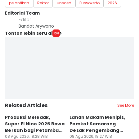
pelantikan
Rektor
unsoed
Purwokerto
2026
Editorial Team
Editor
Bandot Arywono
Tonton lebih seru di
Related Articles
See More
Produksi Meledak,
Lahan Makam Menipis,
L
Super El Nino 2026 Bawa
Pemkot Semarang
F
Berkah bagi Petambak
Desak Pengembang
L
Garam
08 Agu 2026, 18:28 WIB
Serahkan PSU
08 Agu 2026, 18:27 WIB
Ju
08