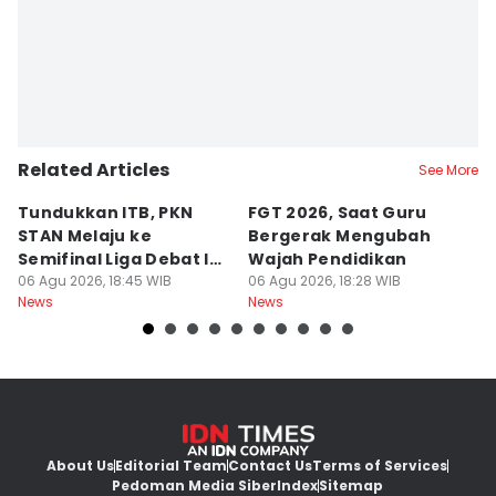
Related Articles
See More
Tundukkan ITB, PKN
FGT 2026, Saat Guru
[
STAN Melaju ke
Bergerak Mengubah
D
Semifinal Liga Debat IDN
Wajah Pendidikan
A
Times 2026
06 Agu 2026, 18:45 WIB
06 Agu 2026, 18:28 WIB
S
06
News
News
Ne
d
About Us
Editorial Team
Contact Us
Terms of Services
Pedoman Media Siber
Index
Sitemap