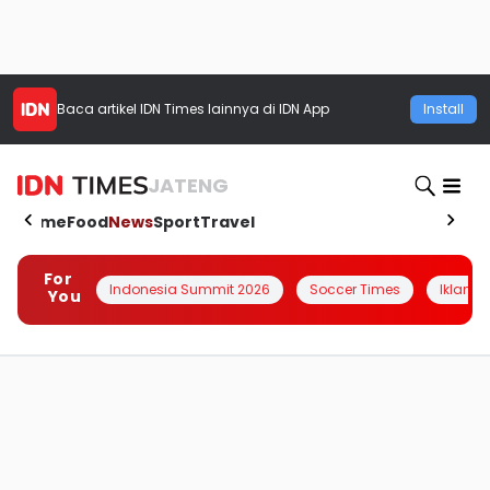
Baca artikel
IDN Times
lainnya di IDN App
Install
JATENG
Home
Food
News
Sport
Travel
For
Indonesia Summit 2026
Soccer Times
Iklanin 
You