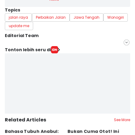
Topics
jalan raya
Perbaikan Jalan
Jawa Tengah
Wonogiri
update me
Editorial Team
Editor
Tonton lebih seru di
Fariz Fardianto
Editor
Dhana Kencana
Related Articles
See More
Bahasa Tubuh Anabul:
Bukan Cuma Otot! Ini
D