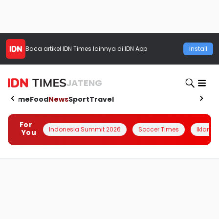
Baca artikel
IDN Times
lainnya di IDN App
Install
JATENG
Home
Food
News
Sport
Travel
For
Indonesia Summit 2026
Soccer Times
Iklanin 
You