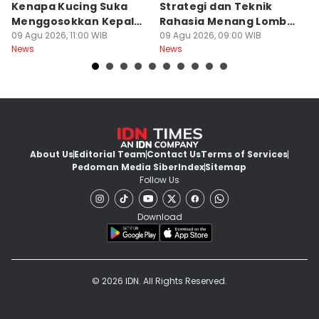
Kenapa Kucing Suka
Strategi dan Teknik
K
Menggosokkan Kepala
Rahasia Menang Lomba
A
ke Kaki Kita?
09 Agu 2026, 11:00 WIB
Panjat Pinang
09 Agu 2026, 09:00 WIB
09
News
News
Ne
About Us
Editorial Team
Contact Us
Terms of Services
Pedoman Media Siber
Index
Sitemap
Follow Us
Download
© 2026 IDN. All Rights Reserved.