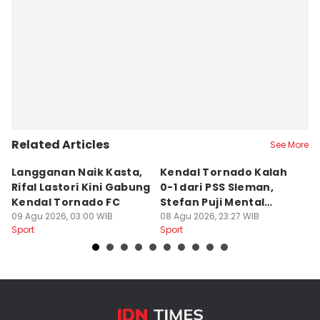
Related Articles
See More
Langganan Naik Kasta,
Kendal Tornado Kalah
T
Rifal Lastori Kini Gabung
0-1 dari PSS Sleman,
P
Kendal Tornado FC
Stefan Puji Mental
J
09 Agu 2026, 03:00 WIB
Pemain
08 Agu 2026, 23:27 WIB
T
08
Sport
Sport
Sp