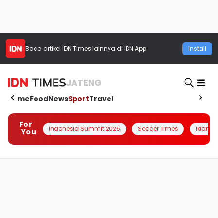
Baca artikel
IDN Times
lainnya di IDN App
Install
JATENG
Home
Food
News
Sport
Travel
For
Indonesia Summit 2026
Soccer Times
Iklanin 
You