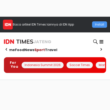
Baca artikel
IDN Times
lainnya di IDN App
Install
JATENG
Home
Food
News
Sport
Travel
For
Indonesia Summit 2026
Soccer Times
Iklanin 
You