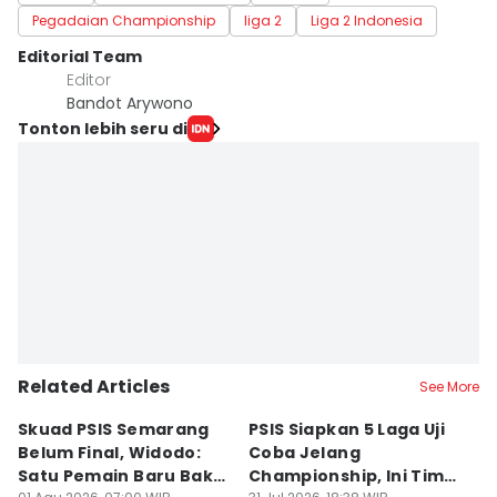
Pegadaian Championship
liga 2
Liga 2 Indonesia
Editorial Team
Editor
Bandot Arywono
Tonton lebih seru di
Related Articles
See More
Skuad PSIS Semarang
PSIS Siapkan 5 Laga Uji
Bi
Belum Final, Widodo:
Coba Jelang
A
Satu Pemain Baru Bakal
Championship, Ini Tim
G