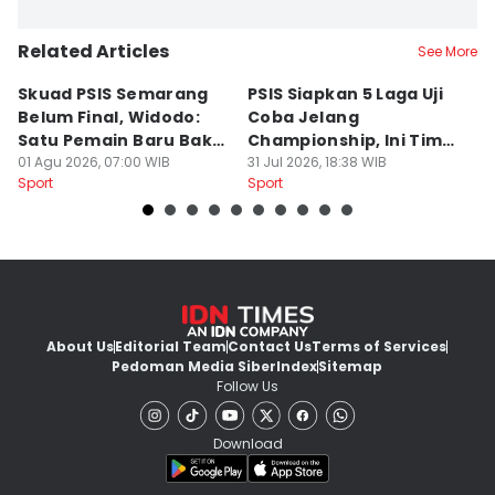
Related Articles
See More
Skuad PSIS Semarang
PSIS Siapkan 5 Laga Uji
Bi
Belum Final, Widodo:
Coba Jelang
A
Satu Pemain Baru Bakal
Championship, Ini Tim
G
Gabung
01 Agu 2026, 07:00 WIB
Calon Lawan
31 Jul 2026, 18:38 WIB
T
31
Sport
Sport
Sp
S
About Us
Editorial Team
Contact Us
Terms of Services
Pedoman Media Siber
Index
Sitemap
Follow Us
Download