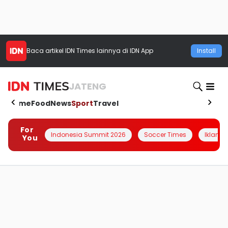
Baca artikel
IDN Times
lainnya di IDN App
Install
JATENG
Home
Food
News
Sport
Travel
For
Indonesia Summit 2026
Soccer Times
Iklanin 
You