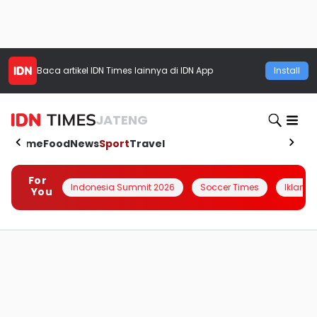
Baca artikel
IDN Times
lainnya di IDN App
Install
JATENG
Home
Food
News
Sport
Travel
For
Indonesia Summit 2026
Soccer Times
Iklanin 
You