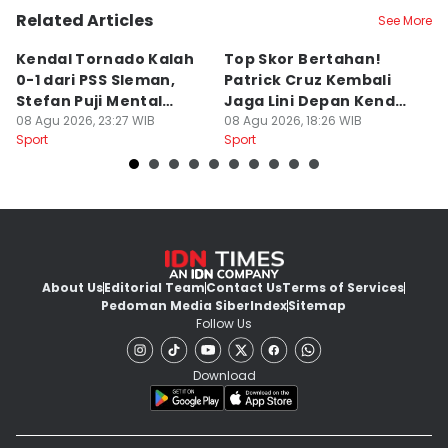
Related Articles
See More
Kendal Tornado Kalah
Top Skor Bertahan!
F
0-1 dari PSS Sleman,
Patrick Cruz Kembali
K
Stefan Puji Mental
Jaga Lini Depan Kendal
B
Pemain
08 Agu 2026, 23:27 WIB
Tornado
08 Agu 2026, 18:26 WIB
Li
08
Sport
Sport
Sp
About Us
Editorial Team
Contact Us
Terms of Services
Pedoman Media Siber
Index
Sitemap
Follow Us
Download