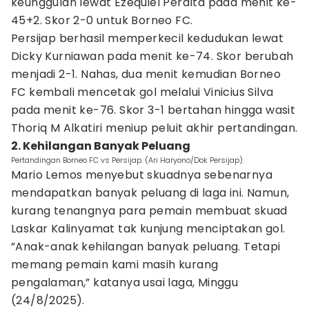
keunggulan lewat Ezequiel Peralta pada menit ke-
45+2. Skor 2-0 untuk Borneo FC.
Persijap berhasil memperkecil kedudukan lewat
Dicky Kurniawan pada menit ke-74. Skor berubah
menjadi 2-1. Nahas, dua menit kemudian Borneo
FC kembali mencetak gol melalui Vinicius Silva
pada menit ke-76. Skor 3-1 bertahan hingga wasit
Thoriq M Alkatiri meniup peluit akhir pertandingan.
2. Kehilangan Banyak Peluang
Pertandingan Borneo FC vs Persijap. (Ari Haryono/Dok Persijap).
Mario Lemos menyebut skuadnya sebenarnya
mendapatkan banyak peluang di laga ini. Namun,
kurang tenangnya para pemain membuat skuad
Laskar Kalinyamat tak kunjung menciptakan gol.
”Anak-anak kehilangan banyak peluang. Tetapi
memang pemain kami masih kurang
pengalaman,” katanya usai laga, Minggu
(24/8/2025).