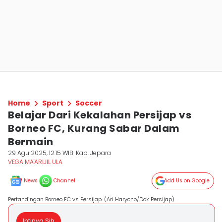
Home
Sport
Soccer
Belajar Dari Kekalahan Persijap vs
Borneo FC, Kurang Sabar Dalam
Bermain
29 Agu 2025, 12:15 WIB
Kab. Jepara
VEGA MA'ARIJIL ULA
News
Channel
Add Us on Google
Pertandingan Borneo FC vs Persijap. (Ari Haryono/Dok Persijap).
Intinya Sih