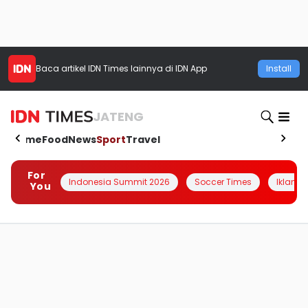
Baca artikel
IDN Times
lainnya di IDN App
Install
JATENG
Home
Food
News
Sport
Travel
For
Indonesia Summit 2026
Soccer Times
Iklanin 
You