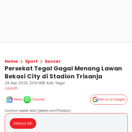
Home
Sport
Soccer
Persekat Tegal Gagal Menang Lawan
Bekasi City di Stadion Trisanja
29 Sep 2025, 20:10 WIB
Kab. Tegal
rizkilutfi
News
Channel
Add Us on Google
ilustrasi sepak bola (pexels.com/Pixabay)
Intinya Sih