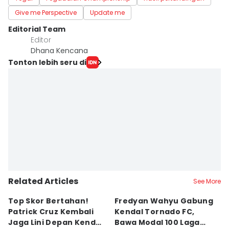
Give me Perspective
Update me
Editorial Team
Editor
Dhana Kencana
Tonton lebih seru di
Related Articles
See More
Top Skor Bertahan!
Fredyan Wahyu Gabung
S
Patrick Cruz Kembali
Kendal Tornado FC,
B
Jaga Lini Depan Kendal
Bawa Modal 100 Laga
S