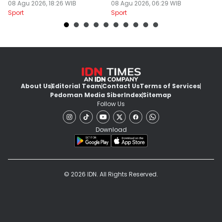
Tornado
08 Agu 2026, 18:26 WIB
Liga 1
08 Agu 2026, 06:29 WIB
G
01
Sport
Sport
Sp
About Us
Editorial Team
Contact Us
Terms of Services
Pedoman Media Siber
Index
Sitemap
Follow Us
Download
© 2026 IDN. All Rights Reserved.