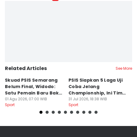
Related Articles
See More
Skuad PSIS Semarang
PSIS Siapkan 5 Laga Uji
Bi
Belum Final, Widodo:
Coba Jelang
A
Satu Pemain Baru Bakal
Championship, Ini Tim
G
Gabung
01 Agu 2026, 07:00 WIB
Calon Lawan
31 Jul 2026, 18:38 WIB
T
31
Sport
Sport
Sp
S