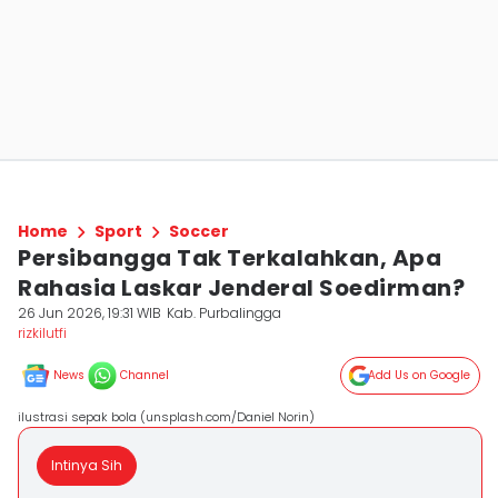
Home
Sport
Soccer
Persibangga Tak Terkalahkan, Apa
Rahasia Laskar Jenderal Soedirman?
26 Jun 2026, 19:31 WIB
Kab. Purbalingga
rizkilutfi
News
Channel
Add Us on Google
ilustrasi sepak bola (unsplash.com/Daniel Norin)
Intinya Sih