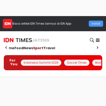
Baca artikel
IDN Times
lainnya di IDN App
Install
JATENG
Home
Food
News
Sport
Travel
For
Indonesia Summit 2026
Soccer Times
Iklanin 
You