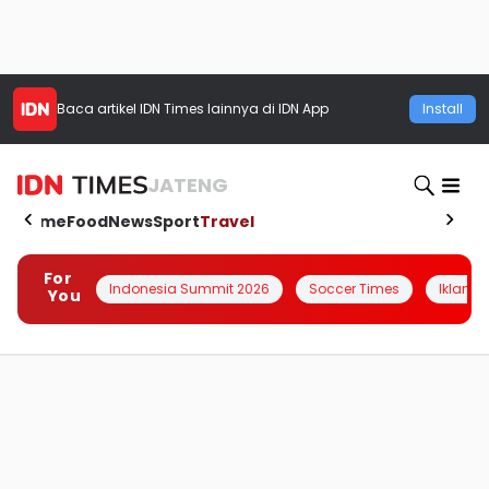
Baca artikel
IDN Times
lainnya di IDN App
Install
JATENG
Home
Food
News
Sport
Travel
For
Indonesia Summit 2026
Soccer Times
Iklanin 
You