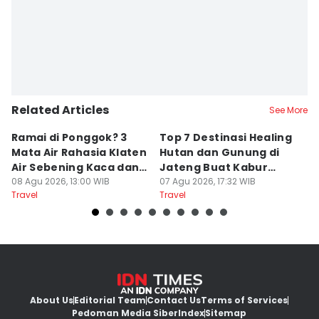
Related Articles
See More
Ramai di Ponggok? 3
Top 7 Destinasi Healing
S
Mata Air Rahasia Klaten
Hutan dan Gunung di
T
Air Sebening Kaca dan
Jateng Buat Kabur
K
Masih Sepi
08 Agu 2026, 13:00 WIB
Sejenak, Under Rp200
07 Agu 2026, 17:32 WIB
U
23
Travel
Travel
Tr
Ribu
About Us
Editorial Team
Contact Us
Terms of Services
Pedoman Media Siber
Index
Sitemap