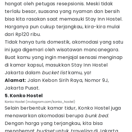
hangat oleh petugas resepsionis. Meski tidak
terlalu besar, suasana yang nyaman dan bersih
bisa kita rasakan saat memasuki Stay Inn Hostel.
Harganya pun cukup terjangkau, kira-kira mulai
dari Rp120 ribu.
Tidak hanya turis domestik, akomodasi yang satu
ini juga digemari oleh wisatawan mancanegara.
Buat kamu yang ingin menjajal sensasi menginap
di kamar kapsul, masukkan Stay Inn Hostel
Jakarta dalam
bucket list
kamu, ya!
Alamat:
Jalan Kebon Sirih Raya, Nomor 9J,
Jakarta Pusat.
5. Konko Hostel
Konko Hostel (instagram.com/konko_hostel)
Selain berbentuk kamar tidur, Konko Hostel juga
menawarkan akomodasi berupa
bunk bed
.
Dengan harga yang terjangkau, kita bisa
menghemat
budget
untuk
traveling
di Jakarta.