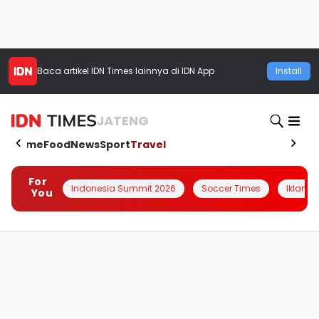
Baca artikel
IDN Times
lainnya di IDN App
Install
JATENG
Home
Food
News
Sport
Travel
For
Indonesia Summit 2026
Soccer Times
Iklanin 
You