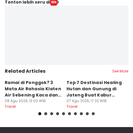
Editor
Tonton lebih seru di
Bandot Arywono
Editor
Cokie Sutrisno
Related Articles
See More
Ramai di Ponggok? 3
Top 7 Destinasi Healing
S
Mata Air Rahasia Klaten
Hutan dan Gunung di
T
Air Sebening Kaca dan
Jateng Buat Kabur
K
Masih Sepi
08 Agu 2026, 13:00 WIB
Sejenak, Under Rp200
07 Agu 2026, 17:32 WIB
U
23
Travel
Travel
Tr
Ribu