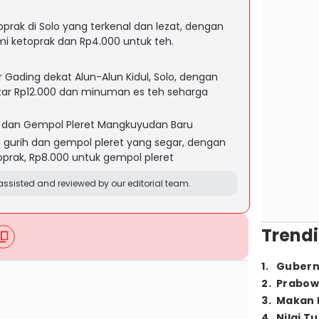
ak di Solo yang terkenal dan lezat, dengan
i ketoprak dan Rp4.000 untuk teh.
ar Gading dekat Alun-Alun Kidul, Solo, dengan
itar Rp12.000 dan minuman es teh seharga
 dan Gempol Pleret Mangkuyudan Baru
 gurih dan gempol pleret yang segar, dengan
oprak, Rp8.000 untuk gempol pleret
ssisted and reviewed by our editorial team.
Trendi
1
.
Gubern
2
.
Prabow
3
.
Makan B
4
.
Nilai T