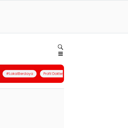
#LokalBerdaya
Profil Dokter
Quiz
Join Community