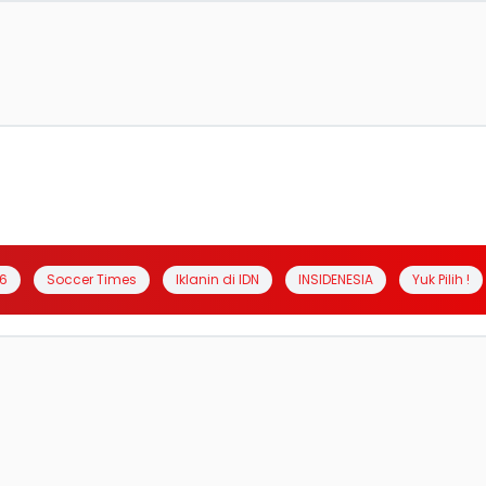
6
Soccer Times
Iklanin di IDN
INSIDENESIA
Yuk Pilih !