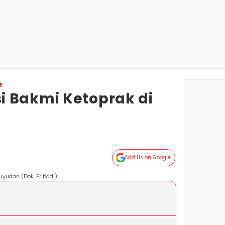
e
 Bakmi Ketoprak di
Add Us on Google
yudan (Dok. Pribadi)