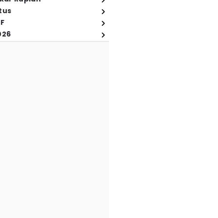
tus
FF
026