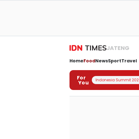
JATENG
Home
Food
News
Sport
Travel
For
Indonesia Summit 202
You