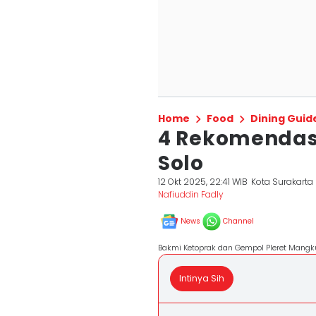
Home
Food
Dining Guid
4 Rekomendasi
Solo
12 Okt 2025, 22:41 WIB
Kota Surakarta
Nafiuddin Fadly
News
Channel
Bakmi Ketoprak dan Gempol Pleret Mangku
Intinya Sih