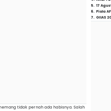
5
.
17 Agus
6
.
Piala A
7
.
GIIAS 2
memang tidak pernah ada habisnya. Salah