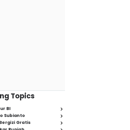
ng Topics
ur BI
o Subianto
ergizi Gratis
ukar Rupiah