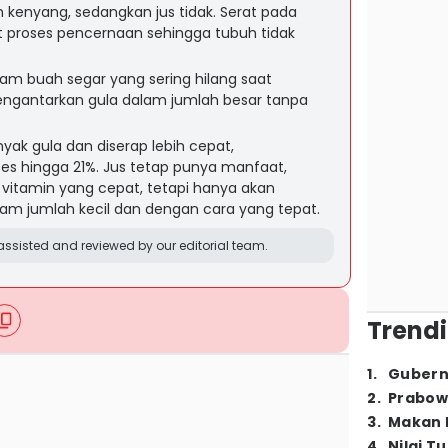
kenyang, sedangkan jus tidak. Serat pada
proses pencernaan sehingga tubuh tidak
am buah segar yang sering hilang saat
mengantarkan gula dalam jumlah besar tanpa
ak gula dan diserap lebih cepat,
tes hingga 21%. Jus tetap punya manfaat,
vitamin yang cepat, tetapi hanya akan
am jumlah kecil dan dengan cara yang tepat.
ssisted and reviewed by our editorial team.
Trendi
1
.
Gubern
2
.
Prabow
3
.
Makan B
4
.
Nilai T