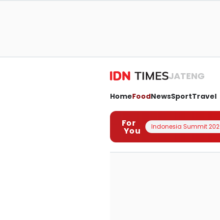
JATENG
Home
Food
News
Sport
Travel
For
Indonesia Summit 202
You