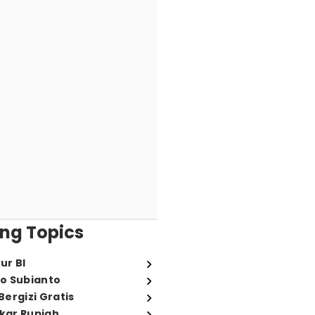
ng Topics
ur BI
o Subianto
ergizi Gratis
ukar Rupiah