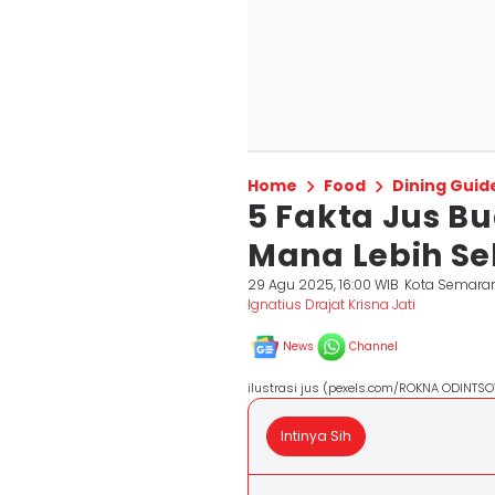
Home
Food
Dining Guid
5 Fakta Jus B
Mana Lebih Se
29 Agu 2025, 16:00 WIB
Kota Semara
Ignatius Drajat Krisna Jati
News
Channel
ilustrasi jus (pexels.com/ROKNA ODINTSO
Intinya Sih