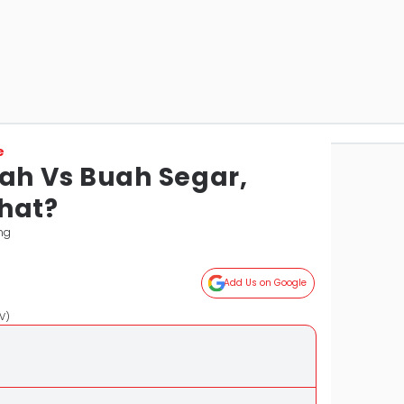
e
uah Vs Buah Segar,
hat?
ng
Add Us on Google
V)