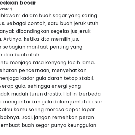
bedaan besar
Mokhtar)
pahlawan” dalam buah segar yang sering
jus. Sebagai contoh, satu buah jeruk utuh
 banyak dibandingkan segelas jus jeruk
rtinya, ketika kita memilih jus,
n sebagian manfaat penting yang
 dari buah utuh.
tu menjaga rasa kenyang lebih lama,
sehatan pencernaan, menyehatkan
enjaga kadar gula darah tetap stabil.
yerap gula, sehingga energi yang
tidak mudah turun drastis. Hal ini berbeda
ya mengantarkan gula dalam jumlah besar
 Kalau kamu sering merasa cepat lapar
sebabnya. Jadi, jangan remehkan peran
 membuat buah segar punya keunggulan