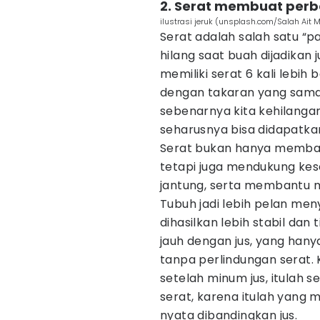
2. Serat membuat per
ilustrasi jeruk (unsplash.com/Salah Ait 
Serat adalah salah satu “
hilang saat buah dijadikan 
memiliki serat 6 kali lebih
dengan takaran yang sama. A
sebenarnya kita kehilanga
seharusnya bisa didapatkan
Serat bukan hanya memban
tetapi juga mendukung ke
jantung, serta membantu m
Tubuh jadi lebih pelan men
dihasilkan lebih stabil dan 
jauh dengan jus, yang han
tanpa perlindungan serat.
setelah minum jus, itulah 
serat, karena itulah yang
nyata dibandingkan jus.