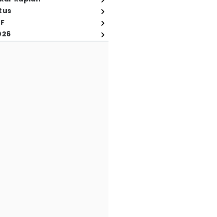
tus
FF
026