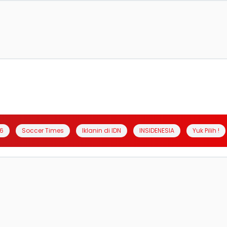
6
Soccer Times
Iklanin di IDN
INSIDENESIA
Yuk Pilih !