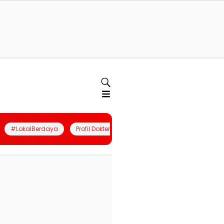
#LokalBerdaya
Profil Dokter
Quiz
Join Community