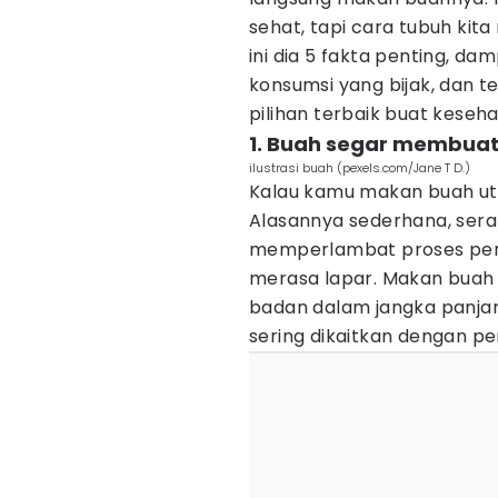
sehat, tapi cara tubuh kit
ini dia 5 fakta penting, d
konsumsi yang bijak, dan
pilihan terbaik buat keseh
1. Buah segar membuat 
ilustrasi buah (pexels.com/Jane T D.)
Kalau kamu makan buah utu
Alasannya sederhana, sera
memperlambat proses penc
merasa lapar. Makan buah
badan dalam jangka panjang
sering dikaitkan dengan p