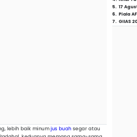
5
.
17 Agus
6
.
Piala A
7
.
GIIAS 2
ng, lebih baik minum
jus buah
segar atau
 Padahal, keduanya memang sama-sama