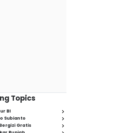
ng Topics
ur BI
o Subianto
ergizi Gratis
ukar Rupiah