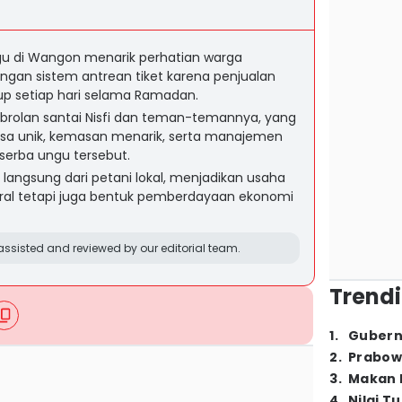
gu di Wangon menarik perhatian warga
ngan sistem antrean tiket karena penjualan
up setiap hari selama Ramadan.
 obrolan santai Nisfi dan teman-temannya, yang
asa unik, kemasan menarik, serta manajemen
 serba ungu tersebut.
 langsung dari petani lokal, menjadikan usaha
 viral tetapi juga bentuk pemberdayaan ekonomi
ssisted and reviewed by our editorial team.
Trendi
1
.
Gubern
2
.
Prabow
3
.
Makan B
4
.
Nilai T