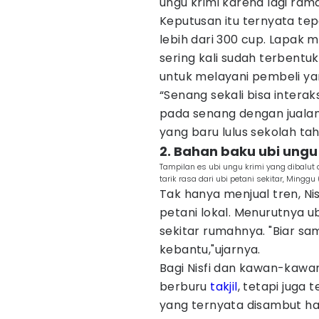
ungu krimi karena lagi rama
Keputusan itu ternyata tep
lebih dari 300 cup. Lapak 
sering kali sudah terbent
untuk melayani pembeli ya
“Senang sekali bisa intera
pada senang dengan jualan 
yang baru lulus sekolah tah
2. Bahan baku ubi ungu 
Tampilan es ubi ungu krimi yang dibalut
tarik rasa dari ubi petani sekitar, Mingg
Tak hanya menjual tren, N
petani lokal. Menurutnya ub
sekitar rumahnya. "Biar sam
kebantu,"ujarnya.
Bagi Nisfi dan kawan-kawa
berburu
takjil
, tetapi juga
yang ternyata disambut ha