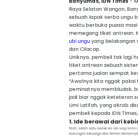
Banyumas, IDN Times
- M
Raya Selatan Wangon, Ba
sebuah lapak serba ungu be
waktu berbuka puasa masi
memegang tiket antrean. 
ubi ungu
yang belakangan
dan Cilacap.
Uniknya, pembeli tak lagi
tiket antrean sebuah siste
pertama jualan sempat ke
“Awalnya kita nggak pakai 
peminatnya membludak, ban
jadi biar nggak keteteran s
Umi Latifah, yang akrab disa
pembeli kepada IDN Times,
1. Ide berawal dari ke
Nisfi, salah satu owner es ubi ungi kri
dukungan keluarga dan teman temannya, 