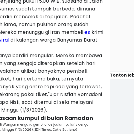
enjelang pukul 15.00 WIB, suasana di Jalan
nyumas sudah tampak berbeda, dimana
rdiri mencolok di tepi jalan. Padahal
h lama, namun puluhan orang sudah
Mereka menunggu giliran membeli
es
krimi
viral
di kalangan warga Banyumas Barat
 hanya berdiri mengular. Mereka membawa
m yang sengaja diterapkan setelah hari
walahan akibat banyaknya pembeli.
Tonton leb
tiket, hari pertama buka, ternyata
yak yang antre tapi ada yang terlewat,
ekarang pakai tiket,"ujar Nisfiah Romadoni
pa Nisfi, saat ditemui di sela melayani
 Minggu (1/3/2026).
biasaan kumpul di bulan Ramadan
mi di Wangon mengaku gembira ide jualannya laris dengan
Minggu (1/3/2026).(IDN Times/Cokie Sutrisno)