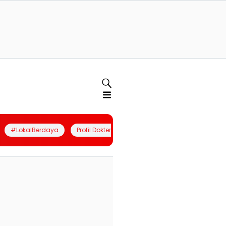
#LokalBerdaya
Profil Dokter
Quiz
Join Community