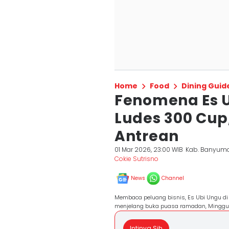
Home
Food
Dining Guid
Fenomena Es 
Ludes 300 Cup,
Antrean
01 Mar 2026, 23:00 WIB
Kab. Banyum
Cokie Sutrisno
News
Channel
Membaca peluang bisnis, Es Ubi Ungu di
menjelang buka puasa ramadan, Minggu (
Intinya Sih