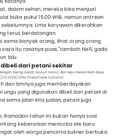
i,'katanya.
at, dalam sehari, mereka bisa menjual
mulai buka pukul 15.00 WIB, namun antrean
uk sebelumnya. Lima karyawan dikerahkan
ng terus berdatangan.
ksi sama banyak orang, lihat orang orang
saya itu rasanya puas,"tambah Nisfi, gadis
un lalu.
dibeli dari petani sekitar
 dengan toping coklat, biskuit manis, dan keju menambah daya
u (1/3/2026).(IDN Times/Cokie Sutrisno)
isfi dan timnya juga memberdayakan
i ungu yang digunakan dibeli dari petani di
a sama jalan kita jualan, petani juga
n, Ramadan tahun ini bukan hanya soal
 tentang keberanian mencoba ide baru
ngat oleh warga pencinta kuliner berbuka