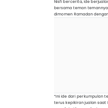
Nisfi bercerita, ide berjuala
bersama teman temannya.
dimomen Ramadan dengan s
“Ini ide dari perkumpulan 
terus kepikiran jualan saat