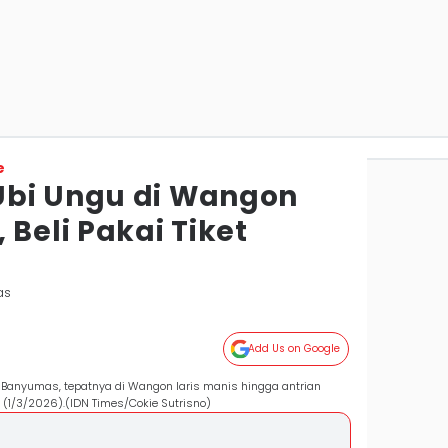
e
Ubi Ungu di Wangon
 Beli Pakai Tiket
as
Add Us on Google
 Banyumas, tepatnya di Wangon laris manis hingga antrian
1/3/2026).(IDN Times/Cokie Sutrisno)