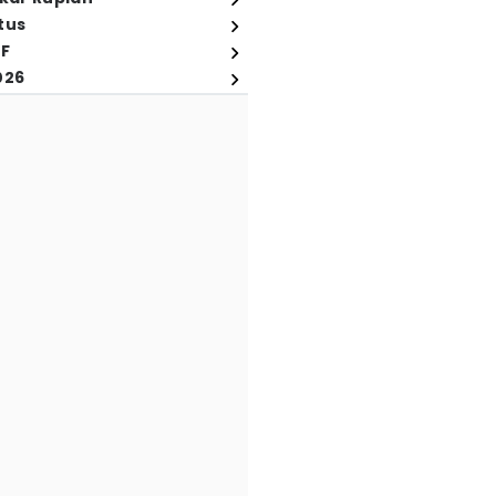
tus
FF
026