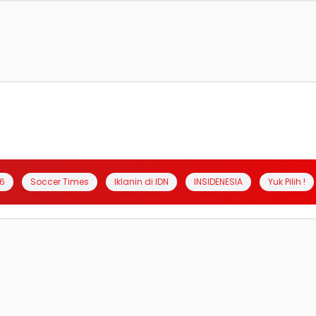
6
Soccer Times
Iklanin di IDN
INSIDENESIA
Yuk Pilih !