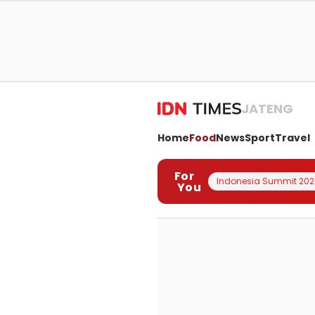
JATENG
Home
Food
News
Sport
Travel
For
Indonesia Summit 202
You