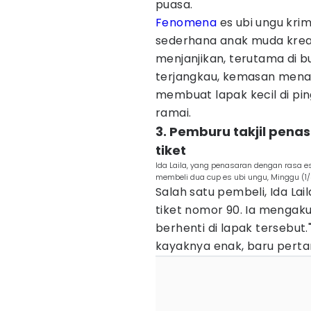
puasa.
Fenomena
es ubi ungu krim
sederhana anak muda krea
menjanjikan, terutama di b
terjangkau, kemasan menar
membuat lapak kecil di pin
ramai.
3. Pemburu takjil pena
tiket
Ida Laila, yang penasaran dengan rasa es
membeli dua cup es ubi ungu, Minggu (1
Salah satu pembeli, Ida L
tiket nomor 90. Ia mengak
berhenti di lapak tersebut
kayaknya enak, baru pertama