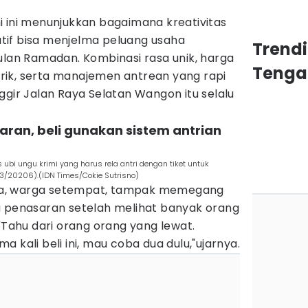
i ini menunjukkan bagaimana kreativitas
tif bisa menjelma peluang usaha
Trend
ulan Ramadan. Kombinasi rasa unik, harga
Tenga
ik, serta manajemen antrean yang rapi
ggir Jalan Raya Selatan Wangon itu selalu
saran, beli gunakan sistem antrian
 ubi ungu krimi yang harus rela antri dengan tiket untuk
/3/20206).(IDN Times/Cokie Sutrisno)
aila, warga setempat, tampak memegang
u penasaran setelah melihat banyak orang
."Tahu dari orang orang yang lewat.
 kali beli ini, mau coba dua dulu,"ujarnya.