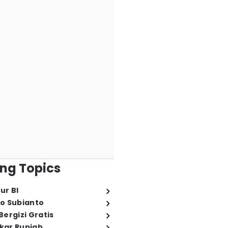
ng Topics
ur BI
o Subianto
ergizi Gratis
ukar Rupiah