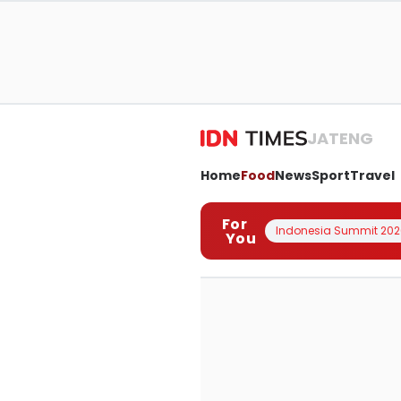
JATENG
Home
Food
News
Sport
Travel
For
Indonesia Summit 202
You