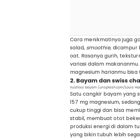
Cara menikmatinya juga g
salad,
smoothie
, dicampur 
oat. Rasanya gurih, tekst
variasi dalam makananmu. 
magnesium harianmu bisa t
2. Bayam dan swiss ch
ilustrasi bayam (unsplash.com/Louis Ha
Satu cangkir bayam yang s
157 mg magnesium, sedan
cukup tinggi dan bisa me
stabil, membuat otot beke
produksi energi di dalam tub
yang bikin tubuh lebih sega