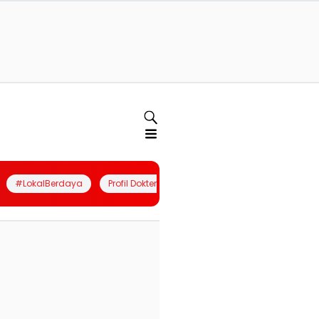
#LokalBerdaya
Profil Dokter
Quiz
Join Community