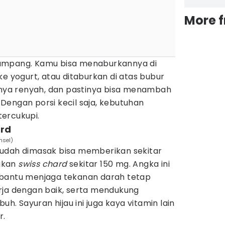
More 
ampang. Kamu bisa menaburkannya di
ke yogurt, atau ditaburkan di atas bubur
urnya renyah, dan pastinya bisa menambah
Dengan porsi kecil saja, kebutuhan
ercukupi.
ard
nsel)
udah dimasak bisa memberikan sekitar
gkan
swiss chard
sekitar 150 mg. Angka ini
mbantu menjaga tekanan darah tetap
rja dengan baik, serta mendukung
uh. Sayuran hijau ini juga kaya vitamin lain
r.