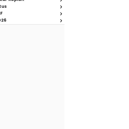
tus
FF
026