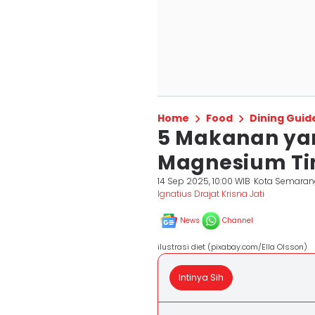
Home
Food
Dining Guid
5 Makanan y
Magnesium Tin
14 Sep 2025, 10:00 WIB
Kota Semaran
Ignatius Drajat Krisna Jati
News
Channel
ilustrasi diet (pixabay.com/Ella Olsson)
Intinya Sih