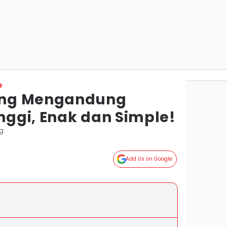
e
ang Mengandung
ggi, Enak dan Simple!
g
Add Us on Google