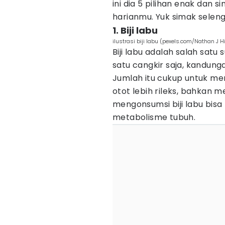
ini dia 5 pilihan enak dan
harianmu. Yuk simak selen
1. Biji labu
ilustrasi biji labu (pexels.com/Nathan J Hi
Biji labu adalah salah sat
satu cangkir saja, kandun
Jumlah itu cukup untuk m
otot lebih rileks, bahkan m
mengonsumsi biji labu bis
metabolisme tubuh.