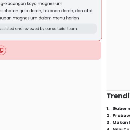
cang-kacangan kaya magnesium
sehatan gula darah, tekanan darah, dan otot
upan magnesium dalam menu harian
ssisted and reviewed by our editorial team.
Trendi
1
.
Gubern
2
.
Prabow
3
.
Makan B
4
.
Nilai T