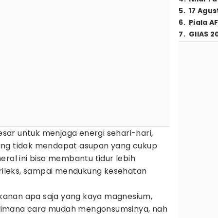
5
.
17 Agus
6
.
Piala A
7
.
GIIAS 2
sar untuk menjaga energi sehari-hari,
ang tidak mendapat asupan yang cukup
neral ini bisa membantu tidur lebih
 rileks, sampai mendukung kesehatan
anan apa saja yang kaya magnesium,
aimana cara mudah mengonsumsinya, nah