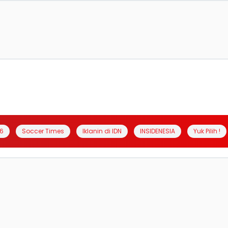
6
Soccer Times
Iklanin di IDN
INSIDENESIA
Yuk Pilih !