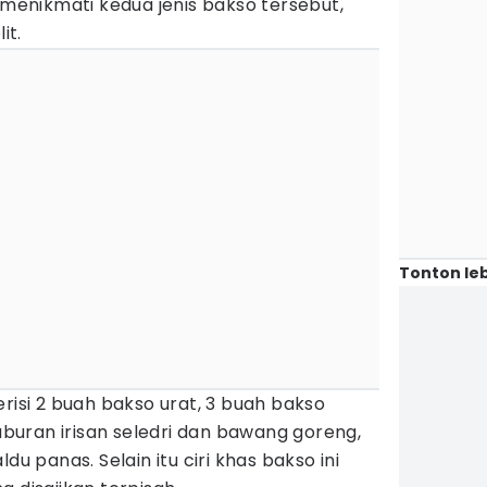
n menikmati kedua jenis bakso tersebut,
it.
Tonton leb
erisi 2 buah bakso urat, 3 buah bakso
taburan irisan seledri dan bawang goreng,
du panas. Selain itu ciri khas bakso ini