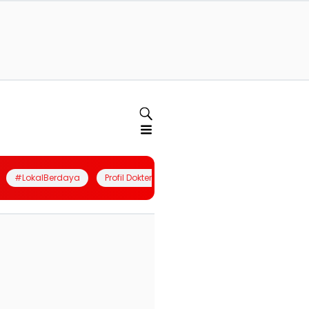
#LokalBerdaya
Profil Dokter
Quiz
Join Community