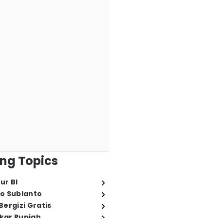
ng Topics
ur BI
o Subianto
ergizi Gratis
ukar Rupiah