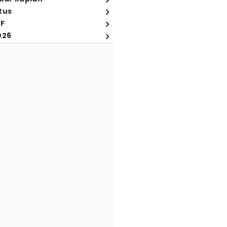
tus
FF
026