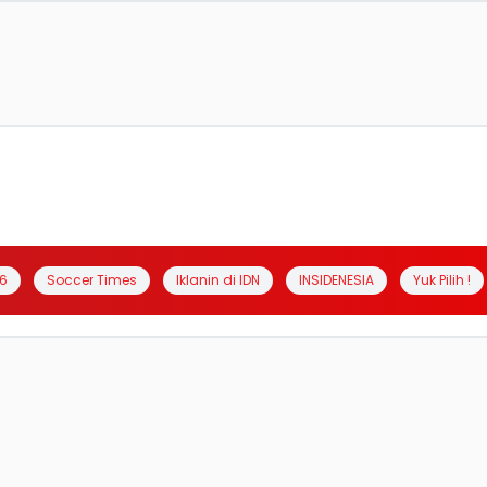
6
Soccer Times
Iklanin di IDN
INSIDENESIA
Yuk Pilih !