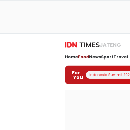
JATENG
Home
Food
News
Sport
Travel
For
Indonesia Summit 202
You