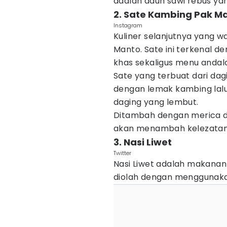
adalah daun sawi rebus yang
2. Sate Kambing Pak M
Instagram
Kuliner selanjutnya yang 
Manto. Sate ini terkenal d
khas sekaligus menu andala
Sate yang terbuat dari da
dengan lemak kambing lalu 
daging yang lembut.
Ditambah dengan merica d
akan menambah kelezatan d
3. Nasi Liwet
Twitter
Nasi Liwet adalah makanan 
diolah dengan menggunakan