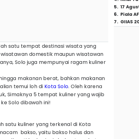
5
.
17 Agus
6
.
Piala A
7
.
GIIAS 2
lah satu tempat destinasi wisata yang
eh wisatawan domestik maupun wisatawan
satanya, Solo juga mempunyai ragam kuliner
n hingga makanan berat, bahkan makanan
alian temui loh di
Kota Solo
. Oleh karena
uk, Simaknya 5 tempat kuliner yang wajib
 ke Solo dibawah ini!
 satu kuliner yang terkenal di Kota
 2 macam bakso, yaitu bakso halus dan