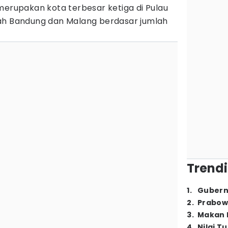
merupakan kota terbesar ketiga di Pulau
ah Bandung dan Malang berdasar jumlah
Trendi
1
.
Gubern
2
.
Prabow
3
.
Makan B
4
.
Nilai T