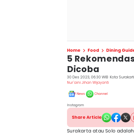
Home
Food
Dining Guid
5 Rekomendasi
Dicoba
30 Des 2023, 06:30 WIB
Kota Surakar
Nur`aini Jihan Wijayanti
News
Channel
Instagram
Share Article
Surakarta atau Solo adalah