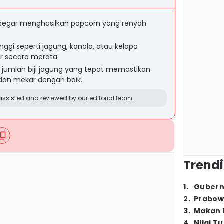
an segar menghasilkan popcorn yang renyah
nggi seperti jagung, kanola, atau kelapa
 secara merata.
 jumlah biji jagung yang tepat memastikan
dan mekar dengan baik.
ssisted and reviewed by our editorial team.
Trendi
1
.
Gubern
2
.
Prabow
3
.
Makan B
4
.
Nilai T