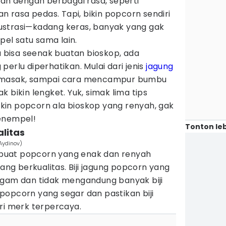
kan dengan berbagai rasa, seperti
an rasa pedas. Tapi, bikin popcorn sendiri
 frustrasi—kadang keras, banyak yang gak
el satu sama lain.
bisa seenak buatan bioskop, ada
erlu diperhatikan. Mulai dari jenis
jagung
memasak, sampai cara mencampur bumbu
 bikin lengket. Yuk, simak lima tips
bikin popcorn ala bioskop yang renyah, gak
enempel!
Tonton leb
alitas
nAydinov)
buat popcorn yang enak dan renyah
yang berkualitas. Biji jagung popcorn yang
agam dan tidak mengandung banyak biji
ng popcorn yang segar dan pastikan biji
ri merk terpercaya.