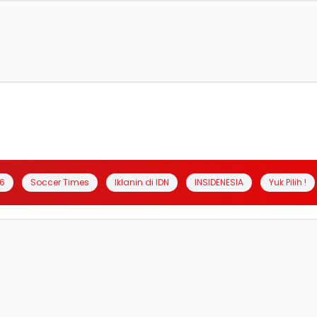
6
Soccer Times
Iklanin di IDN
INSIDENESIA
Yuk Pilih !