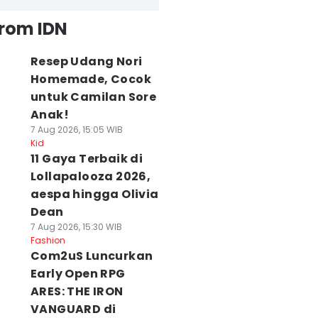
from IDN
Resep Udang Nori
Homemade, Cocok
untuk Camilan Sore
Anak!
7 Aug 2026, 15:05 WIB
Kid
11 Gaya Terbaik di
Lollapalooza 2026,
aespa hingga Olivia
Dean
7 Aug 2026, 15:30 WIB
Fashion
Com2uS Luncurkan
Early Open RPG
ARES: THE IRON
VANGUARD di