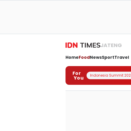
JATENG
Home
Food
News
Sport
Travel
For
Indonesia Summit 202
You