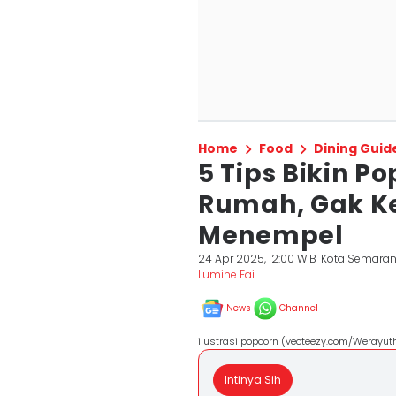
Home
Food
Dining Guid
5 Tips Bikin P
Rumah, Gak K
Menempel
24 Apr 2025, 12:00 WIB
Kota Semara
Lumine Fai
News
Channel
ilustrasi popcorn (vecteezy.com/Werayuth
Intinya Sih