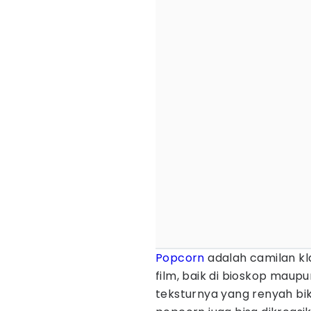
Popcorn
adalah camilan kla
film, baik di bioskop maup
teksturnya yang renyah biki