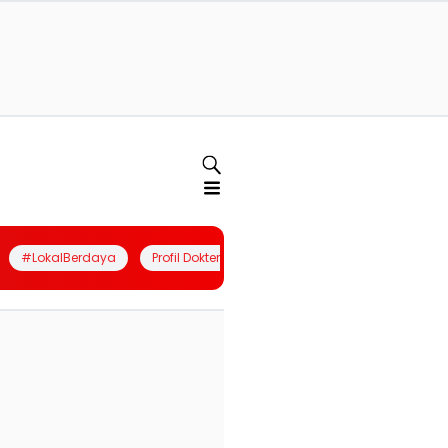
#LokalBerdaya
Profil Dokter
Quiz
Join Community