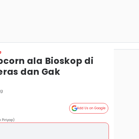
e
opcorn ala Bioskop di
eras dan Gak
ng
Add Us on Google
 Piriyap)