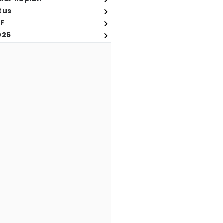
tus
FF
026