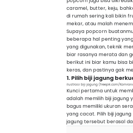
popcorn juga bisa dikreasi
caramel, butter, keju, bahk
di rumah sering kali bikin
mekar, atau malah menemp
Supaya popcorn buatanmu 
beberapa hal penting yang p
yang digunakan, teknik 
biar rasanya merata dan gak
berikut ini biar kamu bisa 
keras, dan pastinya gak m
1. Pilih biji jagung berku
ilustrasi biji jagung (freepik.com/Kamra
Kunci pertama untuk mem
adalah memilih biji jagung 
bagus memiliki ukuran ser
yang cacat. Pilih biji jagu
jagung tersebut berasal da