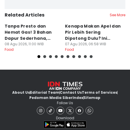
Related Articles
See More
Tanpa Presto dan
Kenapa Makan Apel dan
5
Hemat Gas! 3 Bahan
Pir Lebih Sering
C
Dapur Sederhana,
Dipotong Dulu? Ini
C
Daging Sapi Empuk
08 Agu 2026, 11:00 WIB
Alasannya
07 Agu 2026, 06:58 WIB
Y
23
Food
Food
Fo
Dalam 15 Menit
About Us
Editorial Team
Contact Us
Terms of Services
Pedoman Media Siber
Index
Sitemap
Follow Us
Download