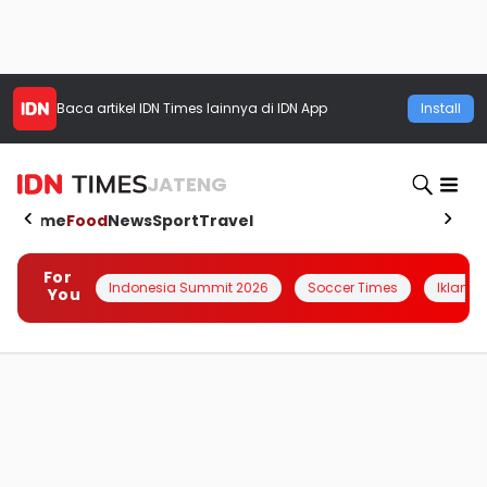
Baca artikel
IDN Times
lainnya di IDN App
Install
JATENG
Home
Food
News
Sport
Travel
For
Indonesia Summit 2026
Soccer Times
Iklanin 
You