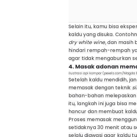
Selain itu, kamu bisa ek
kaldu yang disuka. Contohny
dry white wine,
dan masih b
hindari rempah-rempah yan
agar tidak mengaburkan se
4. Masak adonan mema
ilustrasi api kompor (pexels.com/Magda 
Setelah kaldu mendidih, jan
memasak dengan teknik
s
bahan-bahan melepaskan 
itu, langkah ini juga bis
hancur dan membuat kaldu
Proses memasak menggunaka
setidaknya 30 menit atau 
selalu diawasi agar kaldu 