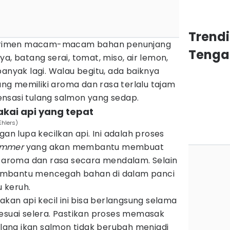
Trend
sperimen macam-macam bahan penunjang
Tenga
a, batang serai, tomat, miso, air lemon,
anyak lagi. Walau begitu, ada baiknya
g memiliki aroma dan rasa terlalu tajam
nsasi tulang salmon yang sedap.
kai api yang tepat
Ehlers)
gan lupa kecilkan api. Ini adalah proses
immer
yang akan membantu membuat
aroma dan rasa secara mendalam. Selain
a membantu mencegah bahan di dalam panci
 keruh.
n api kecil ini bisa berlangsung selama
sesuai selera. Pastikan proses memasak
tulang ikan salmon tidak berubah menjadi