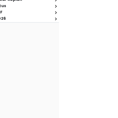
tus
FF
026