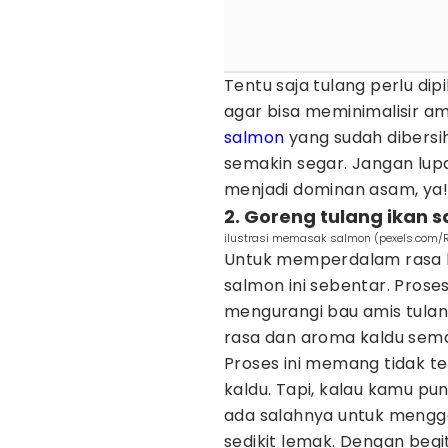
Tentu saja tulang perlu dip
agar bisa meminimalisir am
salmon
yang sudah dibersih
semakin segar. Jangan lupa
menjadi dominan asam, ya!
2. Goreng tulang ikan 
ilustrasi memasak salmon (pexels.com/R
Untuk memperdalam rasa ka
salmon ini sebentar. Pros
mengurangi bau amis tulang
rasa dan aroma kaldu sema
Proses ini memang tidak 
kaldu. Tapi, kalau kamu p
ada salahnya untuk menggo
sedikit lemak. Dengan begi