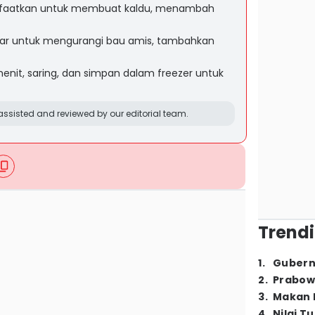
nfaatkan untuk membuat kaldu, menambah
tar untuk mengurangi bau amis, tambahkan
nit, saring, dan simpan dalam freezer untuk
ssisted and reviewed by our editorial team.
Trendi
1
.
Gubern
2
.
Prabow
3
.
Makan B
4
.
Nilai T