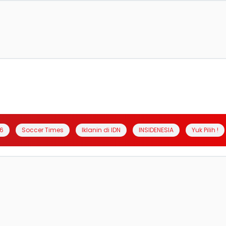
6
Soccer Times
Iklanin di IDN
INSIDENESIA
Yuk Pilih !