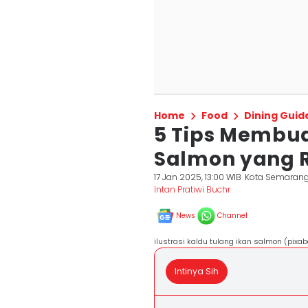
Home
Food
Dining Guid
5 Tips Membua
Salmon yang R
17 Jan 2025, 13:00 WIB
Kota Semaran
Intan Pratiwi Buchr
News
Channel
ilustrasi kaldu tulang ikan salmon (pixab
Intinya Sih