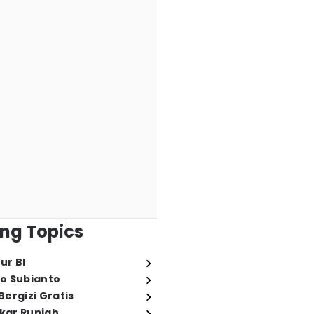
ng Topics
ur BI
o Subianto
ergizi Gratis
ukar Rupiah