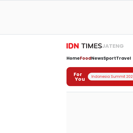
JATENG
Home
Food
News
Sport
Travel
For
Indonesia Summit 202
You