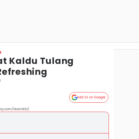
e
t Kaldu Tulang
efreshing
g
Add Us on Google
ay.com/likesilkto)