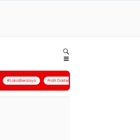
#LokalBerdaya
Profil Dokter
Quiz
Join Community