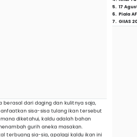
5
.
17 Agus
6
.
Piala A
7
.
GIIAS 2
erasal dari daging dan kulitnya saja,
nfaatkan sisa-sisa tulang ikan tersebut
imana diketahui, kaldu adalah bahan
menambah gurih aneka masakan.
 terbuang sia-sia, apalagi kaldu ikan ini