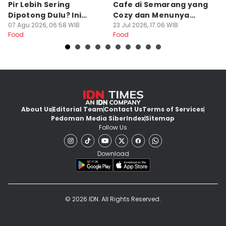
Pir Lebih Sering
Cafe di Semarang yang
S
Dipotong Dulu? Ini
Cozy dan Menunya
J
Alasannya
07 Agu 2026, 06:58 WIB
Yummy
23 Jul 2026, 17:06 WIB
G
16
Food
Food
Fo
About Us
Editorial Team
Contact Us
Terms of Services
Pedoman Media Siber
Index
Sitemap
Follow Us
Download
© 2026 IDN. All Rights Reserved.