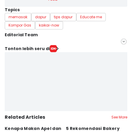
Topics
memasak
dapur
tips dapur
Educate me
Kompor Gas
kaikai-now
Editorial Team
Editor
Tonton lebih seru di
Mayang Ulfah Narimanda
Editor
Dhana Kencana
Related Articles
See More
Kenapa Makan Apel dan
5 Rekomendasi Bakery
R