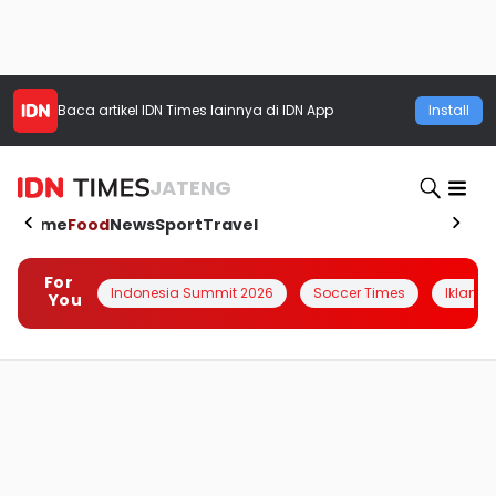
Baca artikel
IDN Times
lainnya di IDN App
Install
JATENG
Home
Food
News
Sport
Travel
For
Indonesia Summit 2026
Soccer Times
Iklanin 
You