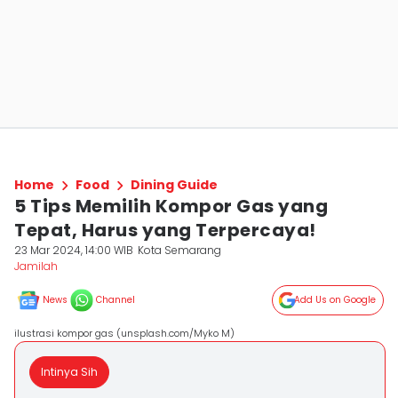
Home
Food
Dining Guide
5 Tips Memilih Kompor Gas yang
Tepat, Harus yang Terpercaya!
23 Mar 2024, 14:00 WIB
Kota Semarang
Jamilah
News
Channel
Add Us on Google
ilustrasi kompor gas (unsplash.com/Myko M)
Intinya Sih