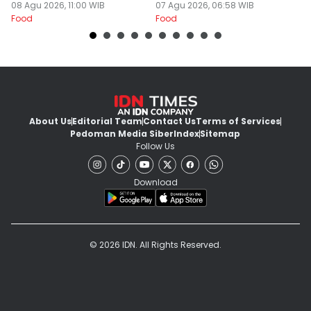
Daging Sapi Empuk
08 Agu 2026, 11:00 WIB
Alasannya
07 Agu 2026, 06:58 WIB
Y
23
Food
Food
Fo
Dalam 15 Menit
About Us
Editorial Team
Contact Us
Terms of Services
Pedoman Media Siber
Index
Sitemap
Follow Us
Download
© 2026 IDN. All Rights Reserved.