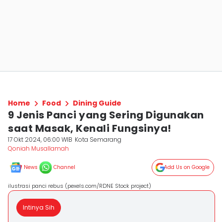
Home
Food
Dining Guide
9 Jenis Panci yang Sering Digunakan
saat Masak, Kenali Fungsinya!
17 Okt 2024, 06:00 WIB
Kota Semarang
Qoniah Musallamah
News
Channel
Add Us on Google
ilustrasi panci rebus (pexels.com/RDNE Stock project)
Intinya Sih