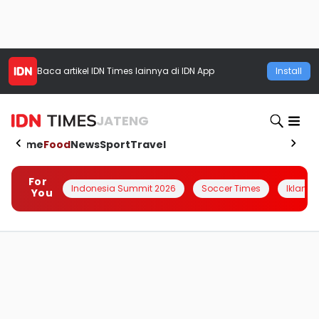
Baca artikel
IDN Times
lainnya di IDN App
Install
JATENG
Home
Food
News
Sport
Travel
For
Indonesia Summit 2026
Soccer Times
Iklanin 
You