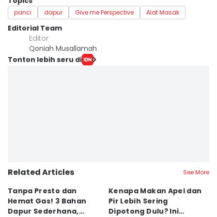
Topics
panci
dapur
Give me Perspective
Alat Masak
Editorial Team
Editor
Qoniah Musallamah
Tonton lebih seru di
Related Articles
See More
Tanpa Presto dan
Kenapa Makan Apel dan
5
Hemat Gas! 3 Bahan
Pir Lebih Sering
C
Dapur Sederhana,
Dipotong Dulu? Ini
C