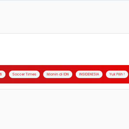
6
Soccer Times
Iklanin di IDN
INSIDENESIA
Yuk Pilih !