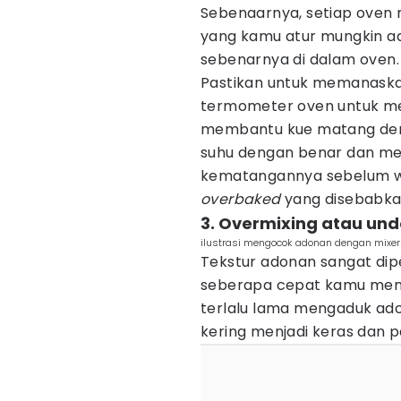
Sebenaarnya, setiap oven m
yang kamu atur mungkin a
sebenarnya di dalam oven.
Pastikan untuk memanaska
termometer oven untuk mem
membantu kue matang den
suhu dengan benar dan m
kematangannya sebelum wa
overbaked
yang disebabkan
3. Overmixing atau un
ilustrasi mengocok adonan dengan mixer (
Tekstur adonan sangat dip
seberapa cepat kamu me
terlalu lama mengaduk ad
kering menjadi keras dan p