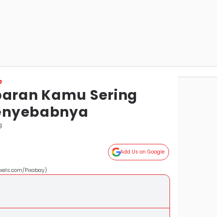
e
baran Kamu Sering
Penyebabnya
g
Add Us on Google
exels.com/Pixabay)