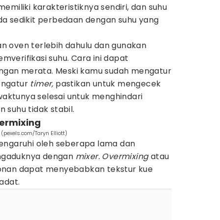
emiliki karakteristiknya sendiri, dan suhu
da sedikit perbedaan dengan suhu yang
n oven terlebih dahulu dan gunakan
verifikasi suhu. Cara ini dapat
gan merata. Meski kamu sudah mengatur
engatur
timer,
pastikan untuk mengecek
ktunya selesai untuk menghindari
 suhu tidak stabil.
dermixing
pexels.com/Taryn Elliott)
engaruhi oleh seberapa lama dan
ngaduknya dengan
mixer.
Overmixing
atau
onan dapat menyebabkan tekstur kue
adat.