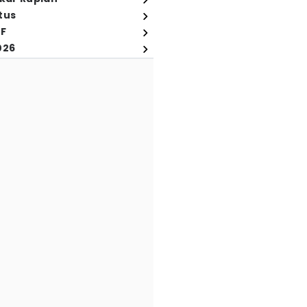
tus
FF
026