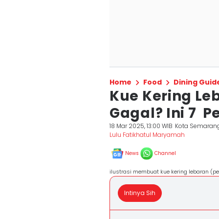
Home
Food
Dining Guid
Kue Kering Le
Gagal? Ini 7 
18 Mar 2025, 13:00 WIB
Kota Semaran
Lulu Fatikhatul Maryamah
News
Channel
ilustrasi membuat kue kering lebaran (p
Intinya Sih