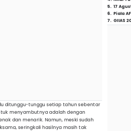
5
.
17 Agus
6
.
Piala A
7
.
GIIAS 2
lu ditunggu-tunggu setiap tahun sebentar
a untuk menyambutnya adalah dengan
enak dan menarik. Namun, meski sudah
sama, seringkali hasilnya masih tak