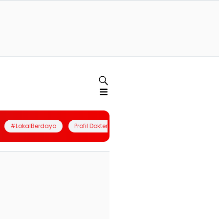
#LokalBerdaya
Profil Dokter
Quiz
Join Community