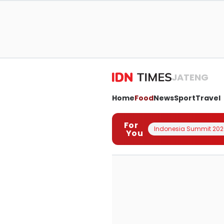
JATENG
Home
Food
News
Sport
Travel
For
Indonesia Summit 202
You