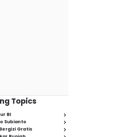
ng Topics
ur BI
o Subianto
ergizi Gratis
ukar Rupiah