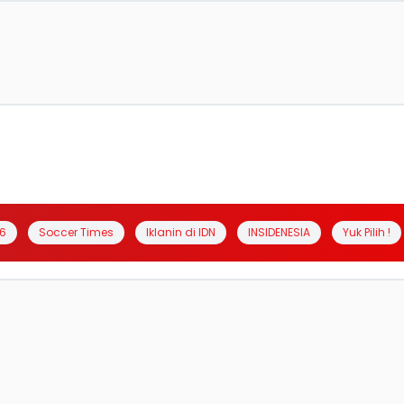
6
Soccer Times
Iklanin di IDN
INSIDENESIA
Yuk Pilih !