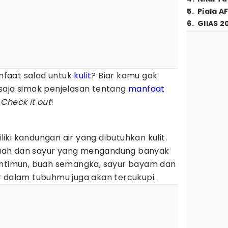
5
.
Piala A
6
.
GIIAS 2
faat salad untuk
kulit
? Biar kamu gak
saja simak penjelasan tentang
manfaat
.
Check it out
!
ki kandungan air yang dibutuhkan kulit.
uah dan sayur yang mengandung banyak
entimun, buah semangka, sayur bayam dan
r dalam tubuhmu juga akan tercukupi.