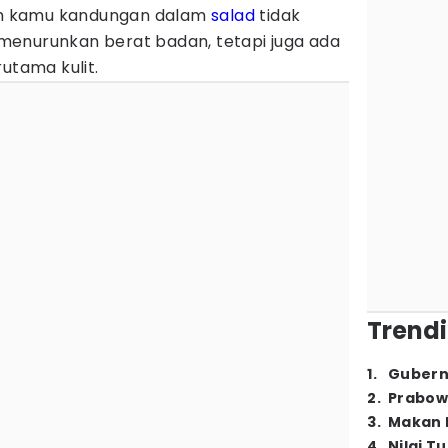
kah kamu kandungan dalam
salad
tidak
enurunkan berat badan, tetapi juga ada
utama kulit.
Trendi
1
.
Gubern
2
.
Prabow
3
.
Makan B
4
.
Nilai T