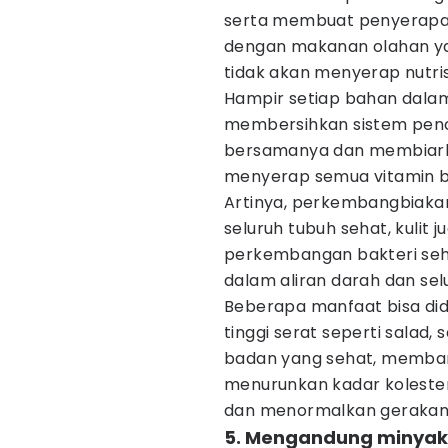
serta membuat penyerapan nu
dengan makanan olahan ya
tidak akan menyerap nutris
Hampir setiap bahan dala
membersihkan sistem pen
bersamanya dan membiarka
menyerap semua vitamin ba
Artinya, perkembangbiakan
seluruh tubuh sehat, kulit j
perkembangan bakteri seh
dalam aliran darah dan sel
Beberapa manfaat bisa di
tinggi serat seperti sala
badan yang sehat, memban
menurunkan kadar koleste
dan menormalkan gerakan 
5. Mengandung minyak 