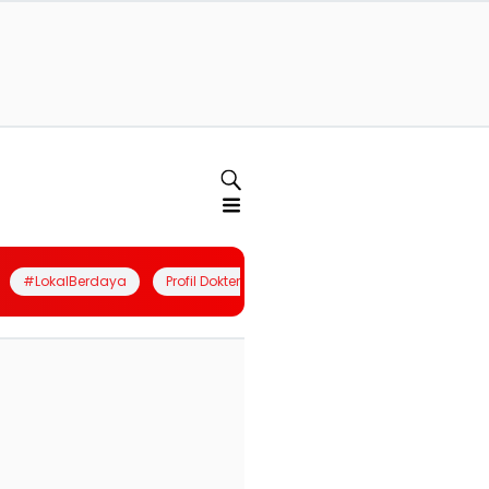
#LokalBerdaya
Profil Dokter
Quiz
Join Community