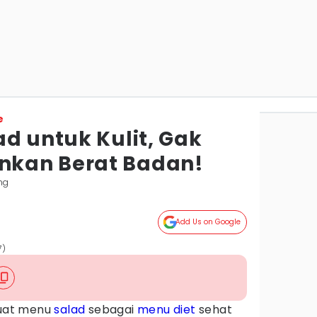
e
d untuk Kulit, Gak
kan Berat Badan!
ng
Add Us on Google
7)
uat menu
salad
sebagai
menu diet
sehat