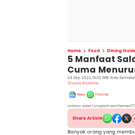
Home
Food
Dining Guid
5 Manfaat Sala
Cuma Menurun
04 Sep 2022, 19:00 WIB
Kota Semara
Shasya Khairana
News
Channel
ilustrasi salad (unsplash.com/hermez77
Share Article
Banyak orang yang memb