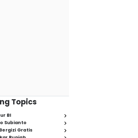
ng Topics
ur BI
o Subianto
ergizi Gratis
ukar Rupiah