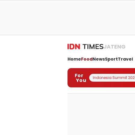
JATENG
Home
Food
News
Sport
Travel
For
Indonesia Summit 202
You