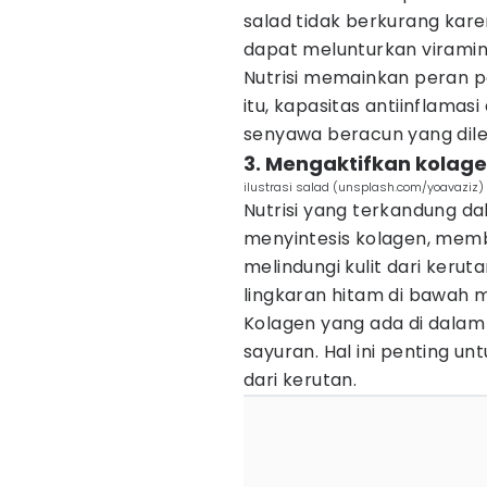
salad tidak berkurang ka
dapat melunturkan viramin
Nutrisi memainkan peran p
itu, kapasitas antiinflamas
senyawa beracun yang dil
3. Mengaktifkan kolag
ilustrasi salad (unsplash.com/yoavaziz)
Nutrisi yang terkandung 
menyintesis kolagen, memb
melindungi kulit dari keru
lingkaran hitam di bawah m
Kolagen yang ada di dalam 
sayuran. Hal ini penting u
dari kerutan.