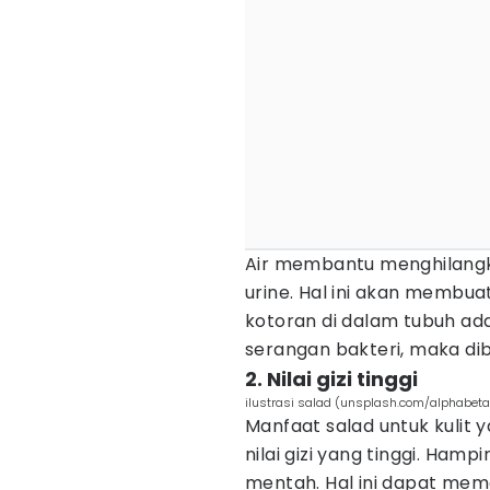
Air membantu menghilangka
urine. Hal ini akan membua
kotoran di dalam tubuh ad
serangan bakteri, maka di
2. Nilai gizi tinggi
ilustrasi salad (unsplash.com/alphabeta
Manfaat salad untuk kulit
nilai gizi yang tinggi. Ham
mentah. Hal ini dapat mem