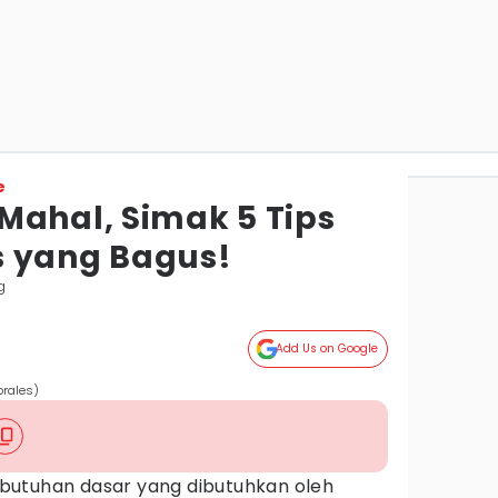
e
Mahal, Simak 5 Tips
s yang Bagus!
g
Add Us on Google
orales)
utuhan dasar yang dibutuhkan oleh