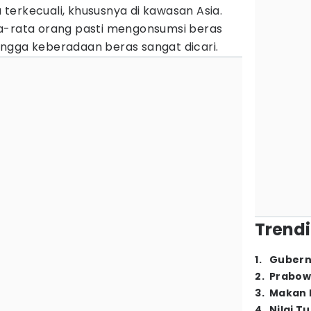
terkecuali, khususnya di kawasan Asia.
a-rata orang pasti mengonsumsi beras
ngga keberadaan beras sangat dicari.
Trendi
1
.
Gubern
2
.
Prabow
3
.
Makan B
4
.
Nilai T