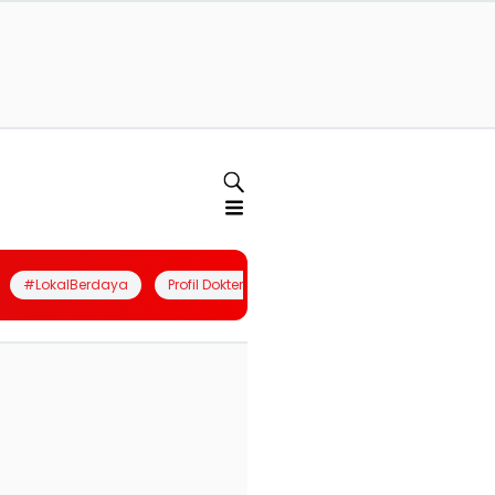
#LokalBerdaya
Profil Dokter
Quiz
Join Community