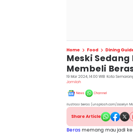
Home
Food
Dining Guid
Meski Sedang 
Membeli Bera
19 Mar 2024, 14:00 WIB
Kota Semaran
Jamilah
News
Channel
ilustrasi beras (unsplash.com/Jocelyn M
Share Article
Beras
memang mau jadi keb