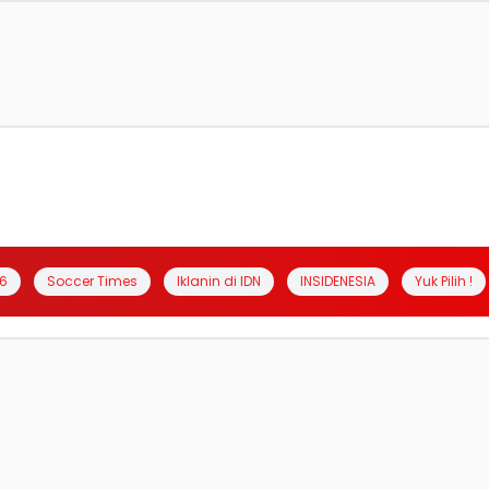
6
Soccer Times
Iklanin di IDN
INSIDENESIA
Yuk Pilih !