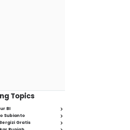
ng Topics
ur BI
o Subianto
ergizi Gratis
ukar Rupiah