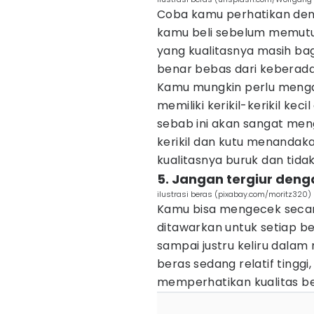
Coba kamu perhatikan den
kamu beli sebelum memutu
yang kualitasnya masih ba
benar bebas dari keberadaan
Kamu mungkin perlu mengan
memiliki kerikil-kerikil ke
sebab ini akan sangat meng
kerikil dan kutu menandak
kualitasnya buruk dan tid
5. Jangan tergiur deng
ilustrasi beras (pixabay.com/moritz320)
Kamu bisa mengecek seca
ditawarkan untuk setiap be
sampai justru keliru dala
beras sedang relatif tingg
memperhatikan kualitas be