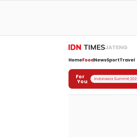
JATENG
Home
Food
News
Sport
Travel
For
Indonesia Summit 202
You