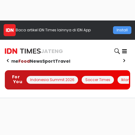
Baca artikel
IDN Times
lainnya di IDN App
Install
JATENG
Home
Food
News
Sport
Travel
For
Indonesia Summit 2026
Soccer Times
Iklanin 
You