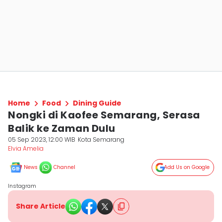
Home
Food
Dining Guide
Nongki di Kaofee Semarang, Serasa
Balik ke Zaman Dulu
05 Sep 2023, 12:00 WIB
Kota Semarang
Elvia Amelia
News
Channel
Add Us on Google
Instagram
Share Article