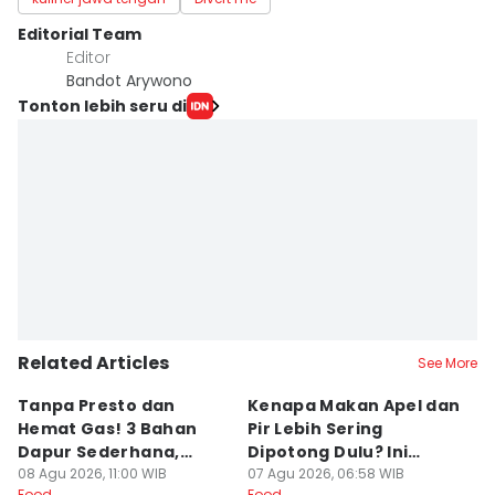
Editorial Team
Editor
Bandot Arywono
Tonton lebih seru di
Related Articles
See More
Tanpa Presto dan
Kenapa Makan Apel dan
5
Hemat Gas! 3 Bahan
Pir Lebih Sering
C
Dapur Sederhana,
Dipotong Dulu? Ini
C
Daging Sapi Empuk
08 Agu 2026, 11:00 WIB
Alasannya
07 Agu 2026, 06:58 WIB
Y
23
Food
Food
Fo