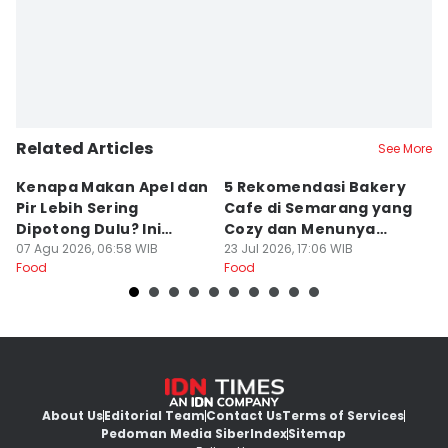
Related Articles
See More
Kenapa Makan Apel dan
5 Rekomendasi Bakery
R
Pir Lebih Sering
Cafe di Semarang yang
S
Dipotong Dulu? Ini
Cozy dan Menunya
J
Alasannya
07 Agu 2026, 06:58 WIB
Yummy
23 Jul 2026, 17:06 WIB
G
16
Food
Food
Fo
About Us
Editorial Team
Contact Us
Terms of Services
Pedoman Media Siber
Index
Sitemap