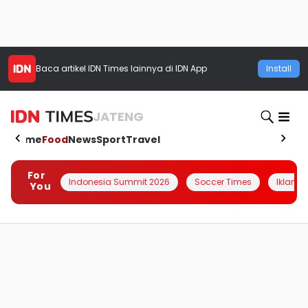
Baca artikel
IDN Times
lainnya di IDN App
Install
JATENG
Home
Food
News
Sport
Travel
For
Indonesia Summit 2026
Soccer Times
Iklanin 
You