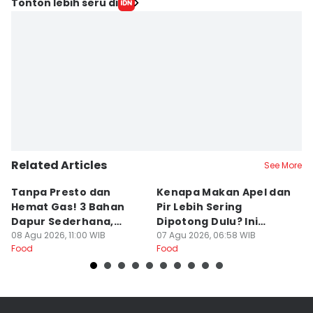
Tonton lebih seru di
Related Articles
See More
Tanpa Presto dan
Kenapa Makan Apel dan
5
Hemat Gas! 3 Bahan
Pir Lebih Sering
C
Dapur Sederhana,
Dipotong Dulu? Ini
C
Daging Sapi Empuk
08 Agu 2026, 11:00 WIB
Alasannya
07 Agu 2026, 06:58 WIB
Y
23
Food
Food
Fo
Dalam 15 Menit