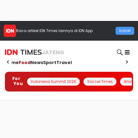
Baca artikel
IDN Times
lainnya di IDN App
Install
JATENG
Home
Food
News
Sport
Travel
For
Indonesia Summit 2026
Soccer Times
Iklanin 
You