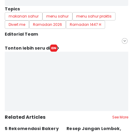
Topics
makanan sahur
menu sahur
menu sahur praktis
Divert me
Ramadan 2026
Ramadan 1447 H
Editorial Team
Editor
Tonton lebih seru di
Bandot Arywono
Editor
Dhana Kencana
Related Articles
See More
5 Rekomendasi Bakery
Resep Jangan Lombok,
5