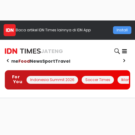
Baca artikel
IDN Times
lainnya di IDN App
Install
JATENG
Home
Food
News
Sport
Travel
For
Indonesia Summit 2026
Soccer Times
Iklanin 
You