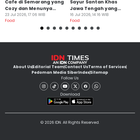
Cafe di Semarang yang
Sayur Santan Khas
S
Cozy dan Menunya
Jawa Tengah yang
S
Yummy
23 Jul 2026, 17:06 WIB
Gurih Nikmat!
16 Jul 2026, 14:16 WIB
d
16
Food
Food
Fo
About Us
Editorial Team
Contact Us
Terms of Services
Pedoman Media Siber
Index
Sitemap
Follow Us
Download
© 2026 IDN. All Rights Reserved.