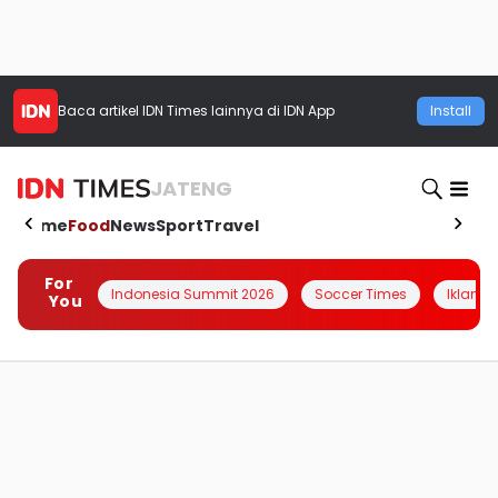
Baca artikel
IDN Times
lainnya di IDN App
Install
JATENG
Home
Food
News
Sport
Travel
For
Indonesia Summit 2026
Soccer Times
Iklanin 
You