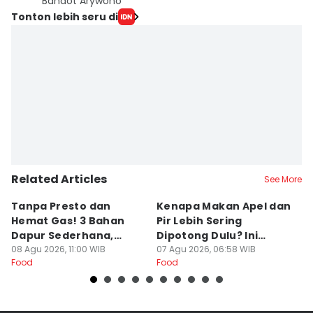
Bandot Arywono
Tonton lebih seru di
Related Articles
See More
Tanpa Presto dan
Kenapa Makan Apel dan
5
Hemat Gas! 3 Bahan
Pir Lebih Sering
C
Dapur Sederhana,
Dipotong Dulu? Ini
C
Daging Sapi Empuk
08 Agu 2026, 11:00 WIB
Alasannya
07 Agu 2026, 06:58 WIB
Y
23
Food
Food
Fo
Dalam 15 Menit