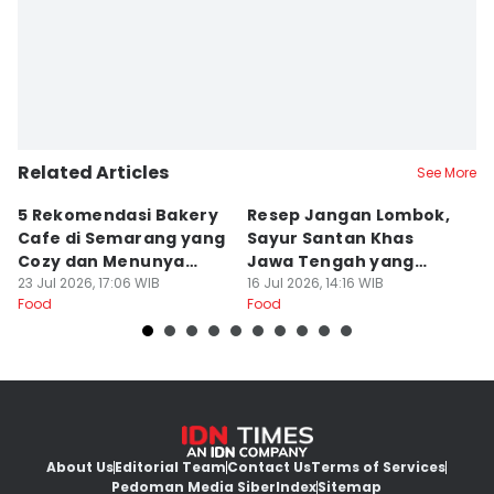
Related Articles
See More
5 Rekomendasi Bakery
Resep Jangan Lombok,
5
Cafe di Semarang yang
Sayur Santan Khas
S
Cozy dan Menunya
Jawa Tengah yang
S
Yummy
23 Jul 2026, 17:06 WIB
Gurih Nikmat!
16 Jul 2026, 14:16 WIB
d
16
Food
Food
Fo
About Us
Editorial Team
Contact Us
Terms of Services
Pedoman Media Siber
Index
Sitemap