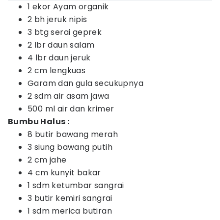
1 ekor Ayam organik
2 bh jeruk nipis
3 btg serai geprek
2 lbr daun salam
4 lbr daun jeruk
2 cm lengkuas
Garam dan gula secukupnya
2 sdm air asam jawa
500 ml air dan krimer
Bumbu Halus :
8 butir bawang merah
3 siung bawang putih
2 cm jahe
4 cm kunyit bakar
1 sdm ketumbar sangrai
3 butir kemiri sangrai
1 sdm merica butiran