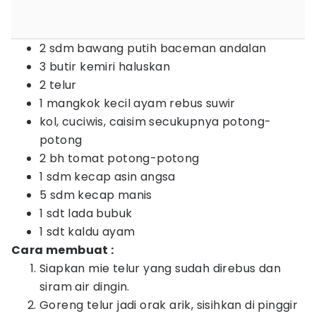
2 sdm bawang putih baceman andalan⁣
3 butir kemiri haluskan⁣
2 telur⁣
1 mangkok kecil ayam rebus suwir
kol, cuciwis, caisim secukupnya potong-
potong
2 bh tomat potong-potong
1 sdm kecap asin angsa⁣
5 sdm kecap manis⁣
1 sdt lada bubuk⁣
1 sdt kaldu ayam⁣
Cara membuat :⁣
Siapkan mie telur yang sudah direbus dan
siram air dingin.⁣
Goreng telur jadi orak arik, sisihkan di pinggir