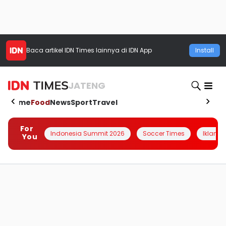
Baca artikel
IDN Times
lainnya di IDN App
Install
JATENG
Home
Food
News
Sport
Travel
For
Indonesia Summit 2026
Soccer Times
Iklanin 
You