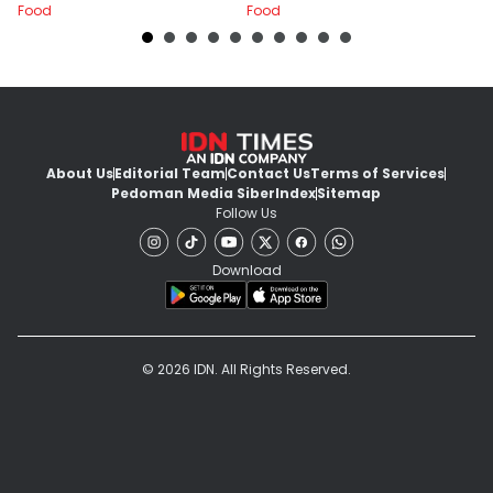
Food
Food
Fo
Dalam 15 Menit
About Us
Editorial Team
Contact Us
Terms of Services
Pedoman Media Siber
Index
Sitemap
Follow Us
Download
© 2026 IDN. All Rights Reserved.