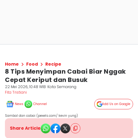
Home
Food
Recipe
8 Tips Menyimpan Cabai Biar Nggak
Cepat Keriput dan Busuk
22 Mei 2026, 10:48 WIB
Kota Semarang
Fita Tristiani
News
Channel
Add Us on Google
Sambal dan cabai (pexels.com/ kevin yung)
Share Article