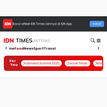
Baca artikel
IDN Times
lainnya di IDN App
Install
JATENG
Home
Food
News
Sport
Travel
For
Indonesia Summit 2026
Soccer Times
Iklanin 
You