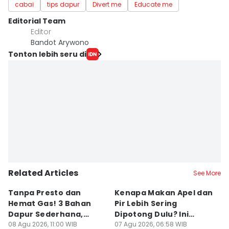
cabai
tips dapur
Divert me
Educate me
Editorial Team
Editor
Bandot Arywono
Tonton lebih seru di
Related Articles
See More
Tanpa Presto dan
Kenapa Makan Apel dan
5
Hemat Gas! 3 Bahan
Pir Lebih Sering
C
Dapur Sederhana,
Dipotong Dulu? Ini
C
Daging Sapi Empuk
08 Agu 2026, 11:00 WIB
Alasannya
07 Agu 2026, 06:58 WIB
Y
23