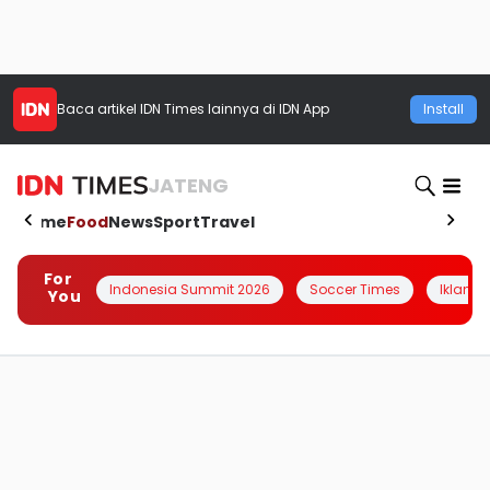
Baca artikel
IDN Times
lainnya di IDN App
Install
JATENG
Home
Food
News
Sport
Travel
For
Indonesia Summit 2026
Soccer Times
Iklanin 
You