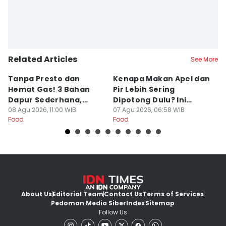
Related Articles
See More
Tanpa Presto dan
Kenapa Makan Apel dan
5
Hemat Gas! 3 Bahan
Pir Lebih Sering
C
Dapur Sederhana,
Dipotong Dulu? Ini
C
Daging Sapi Empuk
08 Agu 2026, 11:00 WIB
Alasannya
07 Agu 2026, 06:58 WIB
Y
23
Food
Food
Fo
Dalam 15 Menit
About Us
Editorial Team
Contact Us
Terms of Services
Pedoman Media Siber
Index
Sitemap
Follow Us