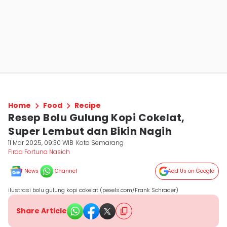
Home
Food
Recipe
Resep Bolu Gulung Kopi Cokelat,
Super Lembut dan Bikin Nagih
11 Mar 2025, 09:30 WIB
Kota Semarang
Firda Fortuna Nasich
News
Channel
Add Us on Google
ilustrasi bolu gulung kopi cokelat (pexels.com/Frank Schrader)
Share Article