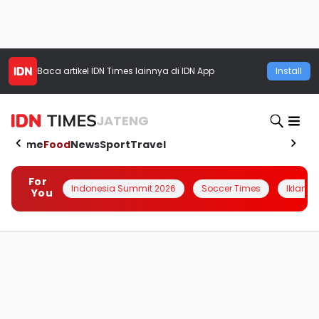
Baca artikel
IDN Times
lainnya di IDN App
Install
JATENG
Home
Food
News
Sport
Travel
For
Indonesia Summit 2026
Soccer Times
Iklanin 
You