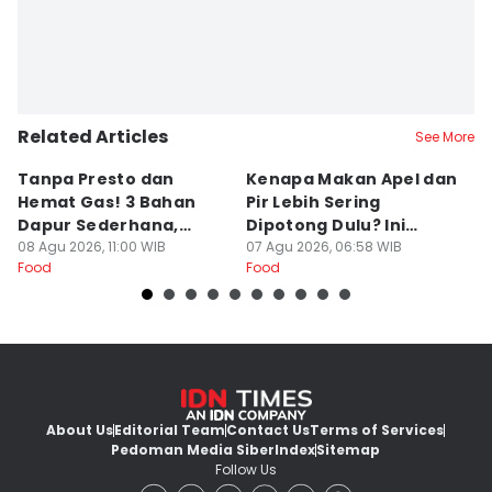
Related Articles
See More
Tanpa Presto dan
Kenapa Makan Apel dan
5
Hemat Gas! 3 Bahan
Pir Lebih Sering
C
Dapur Sederhana,
Dipotong Dulu? Ini
C
Daging Sapi Empuk
08 Agu 2026, 11:00 WIB
Alasannya
07 Agu 2026, 06:58 WIB
Y
23
Food
Food
Fo
Dalam 15 Menit
About Us
Editorial Team
Contact Us
Terms of Services
Pedoman Media Siber
Index
Sitemap
Follow Us