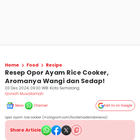
Home
Food
Recipe
Resep Opor Ayam Rice Cooker,
Aromanya Wangi dan Sedap!
03 Des 2024, 09:30 WIB
Kota Semarang
Qoniah Musallamah
News
Channel
Add Us on Google
opor ayam rice cooker (instagram.com/tastemadeindonesia)
Share Article