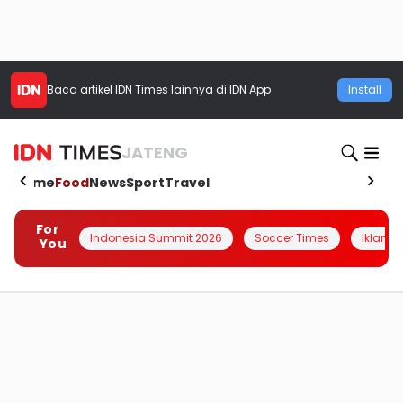
Baca artikel
IDN Times
lainnya di IDN App
Install
JATENG
Home
Food
News
Sport
Travel
For
Indonesia Summit 2026
Soccer Times
Iklanin 
You