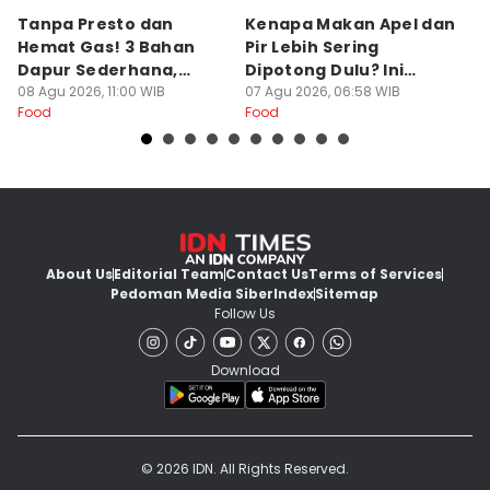
Tanpa Presto dan
Kenapa Makan Apel dan
5
Hemat Gas! 3 Bahan
Pir Lebih Sering
C
Dapur Sederhana,
Dipotong Dulu? Ini
C
Daging Sapi Empuk
08 Agu 2026, 11:00 WIB
Alasannya
07 Agu 2026, 06:58 WIB
Y
23
Food
Food
Fo
Dalam 15 Menit
About Us
Editorial Team
Contact Us
Terms of Services
Pedoman Media Siber
Index
Sitemap
Follow Us
Download
© 2026 IDN. All Rights Reserved.