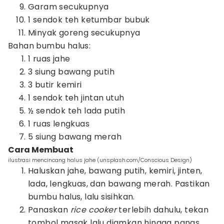
Garam secukupnya
1 sendok teh ketumbar bubuk
Minyak goreng secukupnya
Bahan bumbu halus:
1 ruas jahe
3 siung bawang putih
3 butir kemiri
1 sendok teh jintan utuh
½ sendok teh lada putih
1 ruas lengkuas
5 siung bawang merah
Cara Membuat
ilustrasi mencincang halus jahe (unsplash.com/Conscious Design)
Haluskan jahe, bawang putih, kemiri, jinten,
lada, lengkuas, dan bawang merah. Pastikan
bumbu halus, lalu sisihkan.
Panaskan
rice cooker
terlebih dahulu, tekan
tombol masak lalu diamkan hingga panas.