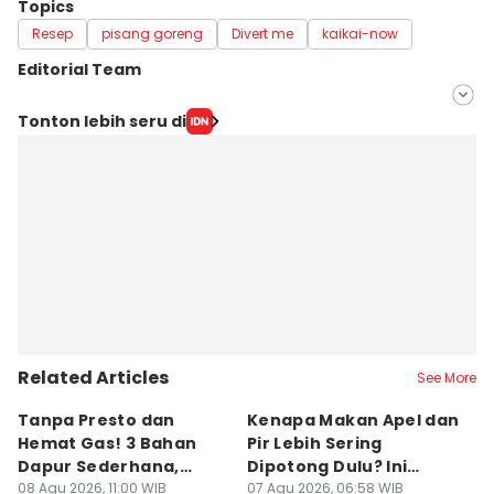
Topics
Resep
pisang goreng
Divert me
kaikai-now
Editorial Team
Editor
Tonton lebih seru di
Bandot Arywono
Editor
Mayang Ulfah Narimanda
Related Articles
See More
Tanpa Presto dan
Kenapa Makan Apel dan
5
Hemat Gas! 3 Bahan
Pir Lebih Sering
C
Dapur Sederhana,
Dipotong Dulu? Ini
C
Daging Sapi Empuk
08 Agu 2026, 11:00 WIB
Alasannya
07 Agu 2026, 06:58 WIB
Y
23