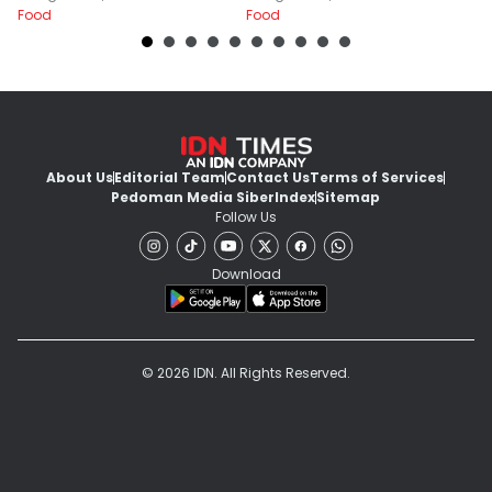
Food
Food
Fo
Dalam 15 Menit
About Us
Editorial Team
Contact Us
Terms of Services
Pedoman Media Siber
Index
Sitemap
Follow Us
Download
© 2026 IDN. All Rights Reserved.