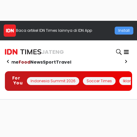
Baca artikel
IDN Times
lainnya di IDN App
Install
JATENG
Home
Food
News
Sport
Travel
For
Indonesia Summit 2026
Soccer Times
Iklanin 
You