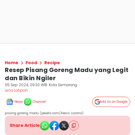
Home
Food
Recipe
Resep Pisang Goreng Madu yang Legit
dan Bikin Ngiler
05 Sep 2024, 09:30 WIB
Kota Semarang
Lena Latipah
News
Channel
Add Us on Google
pisang goreng madu (pexels.com/Alexis Lozano)
Share Article