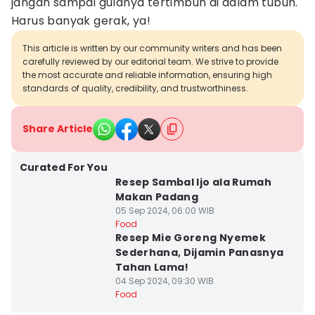
jangan sampai gulanya tertimbun di dalam tubuh.
Harus banyak gerak, ya!
This article is written by our community writers and has been
carefully reviewed by our editorial team. We strive to provide
the most accurate and reliable information, ensuring high
standards of quality, credibility, and trustworthiness.
Share Article
Curated For You
Resep Sambal Ijo ala Rumah
Makan Padang
05 Sep 2024, 06:00 WIB
Food
Resep Mie Goreng Nyemek
Sederhana, Dijamin Panasnya
Tahan Lama!
04 Sep 2024, 09:30 WIB
Food