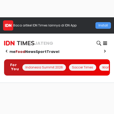
Baca artikel
IDN Times
lainnya di IDN App
Install
JATENG
Home
Food
News
Sport
Travel
For
Indonesia Summit 2026
Soccer Times
Iklanin 
You