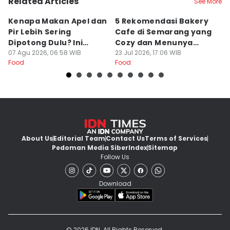
Related Articles
See More
Kenapa Makan Apel dan
5 Rekomendasi Bakery
R
Pir Lebih Sering
Cafe di Semarang yang
S
Dipotong Dulu? Ini
Cozy dan Menunya
J
Alasannya
07 Agu 2026, 06:58 WIB
Yummy
23 Jul 2026, 17:06 WIB
G
16
Food
Food
Fo
About Us
Editorial Team
Contact Us
Terms of Services
Pedoman Media Siber
Index
Sitemap
Follow Us
Download
© 2026 IDN. All Rights Reserved.