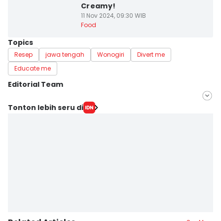
Creamy!
11 Nov 2024, 09:30 WIB
Food
Topics
Resep
jawa tengah
Wonogiri
Divert me
Educate me
Editorial Team
Editor
Tonton lebih seru di
Bandot Arywono
Editor
Dhana Kencana