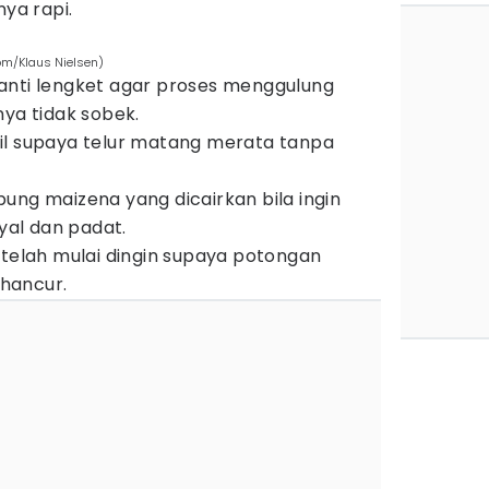
nya rapi.
om/Klaus Nielsen)
anti lengket agar proses menggulung
nya tidak sobek.
il supaya telur matang merata tanpa
ung maizena yang dicairkan bila ingin
nyal dan padat.
etelah mulai dingin supaya potongan
 hancur.