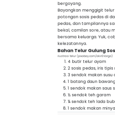
bergoyang.
Bayangkan menggigit telur
potongan sosis pedas di da
pedas, dan tampilannya sa
bekal, camilan sore, ata
bersama keluarga. Yuk, c
kelezatannya.
Bahan Telur Gulung Sos
ilustrasi telur (pixabay.com/akirEVarga)
4 butir telur ayam
2 sosis pedas, iris tip
3 sendok makan susu 
1 batang daun bawang, 
1 sendok makan saus 
½ sendok teh garam
¼ sendok teh lada bu
1 sendok makan minya