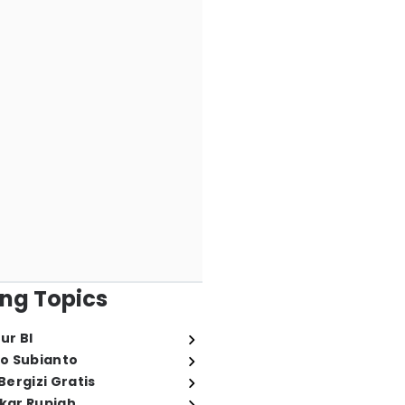
ng Topics
ur BI
o Subianto
ergizi Gratis
ukar Rupiah