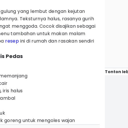
 gulung yang lembut dengan kejutan
lamnya. Teksturnya halus, rasanya gurih
ngat menggoda. Cocok disajikan sebagai
u menu tambahan untuk makan malam
oba
resep
ini di rumah dan rasakan sendiri
is Pedas
Tonton leb
is memanjang
cair
iris halus
sambal
buk
k goreng untuk mengoles wajan