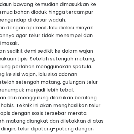
an daun bawang kemudian dimasukkan ke
Semua bahan diaduk hingga tercampur
 mengendap di dasar wadah.
 dengan api kecil, lalu diolesi minyak
ujuannya agar telur tidak menempel dan
dimasak.
an sedikit demi sedikit ke dalam wajan
ukaan tipis. Setelah setengah matang,
gulung perlahan menggunakan spatula.
g ke sisi wajan, lalu sisa adonan
etelah setengah matang, gulungan telur
menumpuk menjadi lebih tebal.
an dan menggulung dilakukan berulang
abis. Teknik ini akan menghasilkan telur
lapis dengan sosis tersebar merata.
ah matang diangkat dan diletakkan di atas
i dingin, telur dipotong-potong dengan