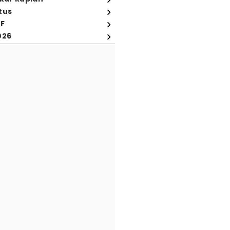
tus
FF
026