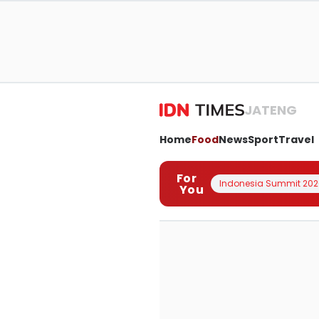
JATENG
Home
Food
News
Sport
Travel
For
Indonesia Summit 202
You