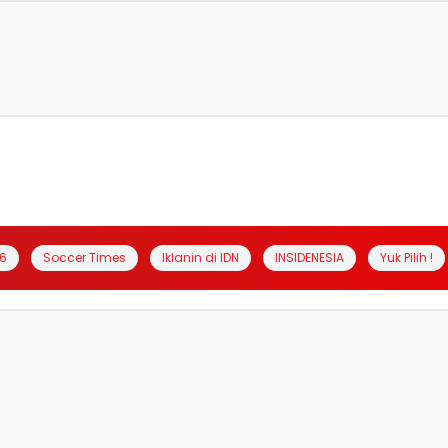
6
Soccer Times
Iklanin di IDN
INSIDENESIA
Yuk Pilih !