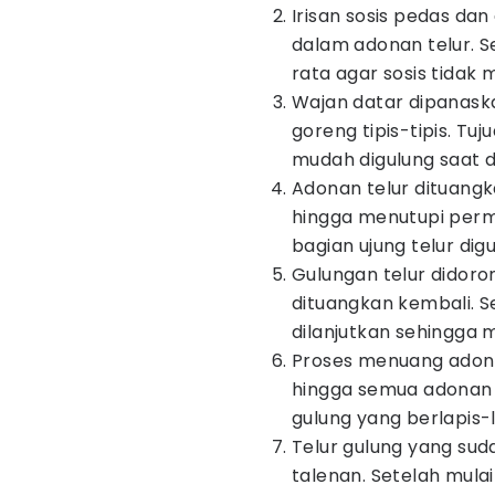
Irisan sosis pedas d
dalam adonan telur. 
rata agar sosis tidak
Wajan datar dipanaskan
goreng tipis-tipis. T
mudah digulung saat 
Adonan telur dituangk
hingga menutupi perm
bagian ujung telur di
Gulungan telur didoron
dituangkan kembali. S
dilanjutkan sehingga 
Proses menuang adon
hingga semua adonan h
gulung yang berlapis-
Telur gulung yang sud
talenan. Setelah mula