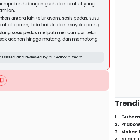
 merupakan hidangan gurih dan lembut yang
amilan.
an antara lain telur ayam, sosis pedas, susu
ambal, garam, lada bubuk, dan minyak goreng.
ulung sosis pedas meliputi mencampur telur
asak adonan hingga matang, dan memotong
ssisted and reviewed by our editorial team.
Trendi
1
.
Gubern
2
.
Prabow
3
.
Makan B
4
.
Nilai T