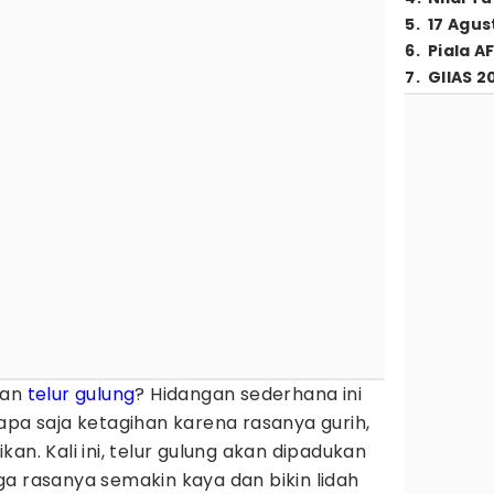
5
.
17 Agus
6
.
Piala A
7
.
GIIAS 2
gan
telur gulung
? Hidangan sederhana ini
apa saja ketagihan karena rasanya gurih,
an. Kali ini, telur gulung akan dipadukan
a rasanya semakin kaya dan bikin lidah