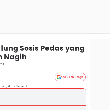
ulung Sosis Pedas yang
n Nagih
ang
Add Us on Google
s.com/Klaus Nielsen)