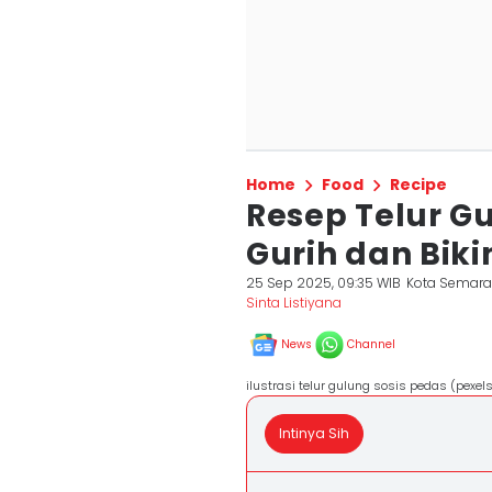
Home
Food
Recipe
Resep Telur G
Gurih dan Biki
25 Sep 2025, 09:35 WIB
Kota Semar
Sinta Listiyana
News
Channel
ilustrasi telur gulung sosis pedas (pexel
Intinya Sih