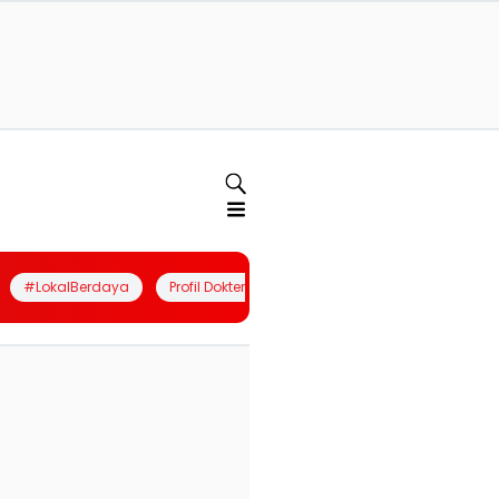
#LokalBerdaya
Profil Dokter
Quiz
Join Community