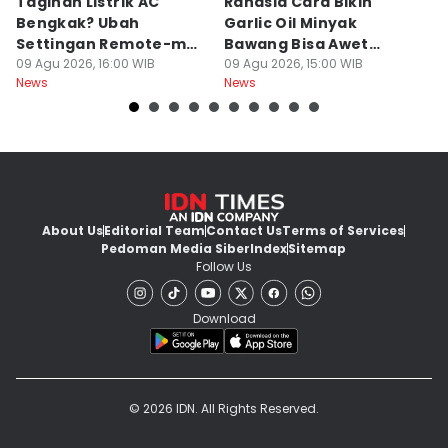
Tagihan Listrik AC
Rahasia Cara Bikin
Mi
Bengkak? Ubah
Garlic Oil Minyak
R
Settingan Remote-mu
Bawang Bisa Awet
K
ke Mode Ini Mulai Nanti
09 Agu 2026, 16:00 WIB
Berbulan-bulan: Bumbu
09 Agu 2026, 15:00 WIB
09
News
News
Ne
Malam
Level Resto!
About Us
Editorial Team
Contact Us
Terms of Services
Pedoman Media Siber
Index
Sitemap
Follow Us
Download
© 2026 IDN. All Rights Reserved.