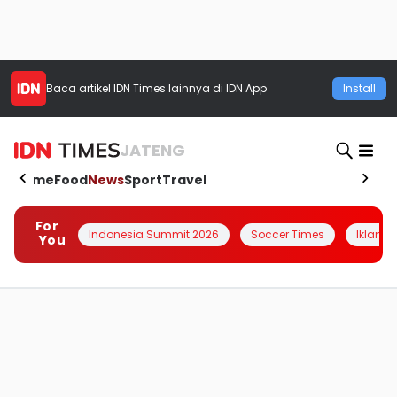
Baca artikel
IDN Times
lainnya di IDN App
Install
JATENG
Home
Food
News
Sport
Travel
For
Indonesia Summit 2026
Soccer Times
Iklanin 
You