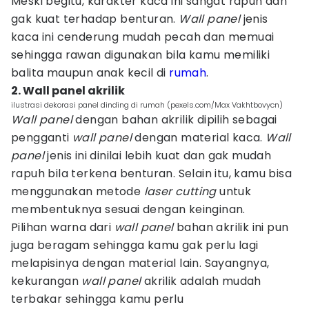
Meski begitu, karakter kaca ini sangat rapuh dan
gak kuat terhadap benturan.
Wall panel
jenis
kaca ini cenderung mudah pecah dan memuai
sehingga rawan digunakan bila kamu memiliki
balita maupun anak kecil di
rumah
.
2. Wall panel akrilik
ilustrasi dekorasi panel dinding di rumah (pexels.com/Max Vakhtbovycn)
Wall panel
dengan bahan akrilik dipilih sebagai
pengganti
wall panel
dengan material kaca.
Wall
panel
jenis ini dinilai lebih kuat dan gak mudah
rapuh bila terkena benturan. Selain itu, kamu bisa
menggunakan metode
laser cutting
untuk
membentuknya sesuai dengan keinginan.
Pilihan warna dari
wall panel
bahan akrilik ini pun
juga beragam sehingga kamu gak perlu lagi
melapisinya dengan material lain. Sayangnya,
kekurangan
wall panel
akrilik adalah mudah
terbakar sehingga kamu perlu