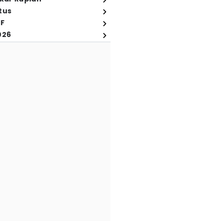
tus
FF
026