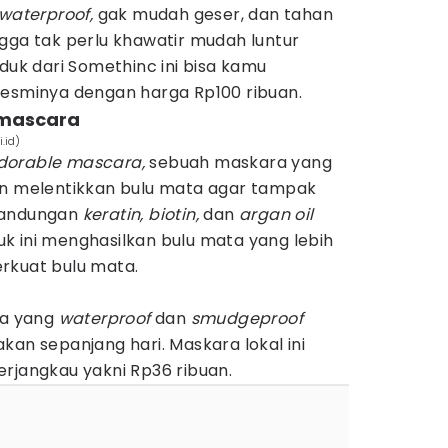
waterproof,
gak mudah geser, dan tahan
gga tak perlu khawatir mudah luntur
oduk dari Somethinc ini bisa kamu
resminya dengan harga Rp100 ribuan.
 mascara
.id)
dorable mascara,
sebuah maskara yang
melentikkan bulu mata agar tampak
kandungan
keratin, biotin,
dan
argan oil
k ini menghasilkan bulu mata yang lebih
rkuat bulu mata.
la yang
waterproof
dan
smudgeproof
kan sepanjang hari. Maskara lokal ini
rjangkau yakni Rp36 ribuan.