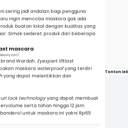
ini sering jadi andalan bagi pengguna
aru ingin mencoba maskara gak ada
oduk buatan lokal dengan kualitas yang
uar. Simak sederet produk dari beberapa
tlast mascara
hbeauty.com)
 brand Wardah.
Eyexpert liftlast
pakan maskara
waterproof
yang terdiri
Tonton leb
sh
yang dapat melentikkan dan
url lock technology
yang dapat membuat
rvolume serta tahan hingga 12 jam
ibanderol untuk maskara ini yakni Rp65