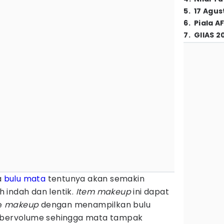
5
.
17 Agus
6
.
Piala A
7
.
GIIAS 2
a
bulu mata
tentunya akan semakin
 indah dan lentik.
Item makeup
ini dapat
e
makeup
dengan menampilkan bulu
n bervolume sehingga mata tampak