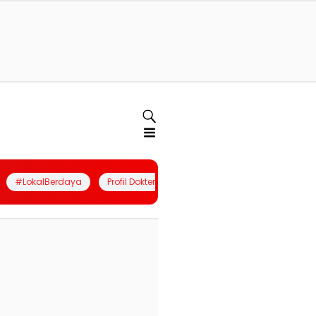
#LokalBerdaya
Profil Dokter
Quiz
Join Community