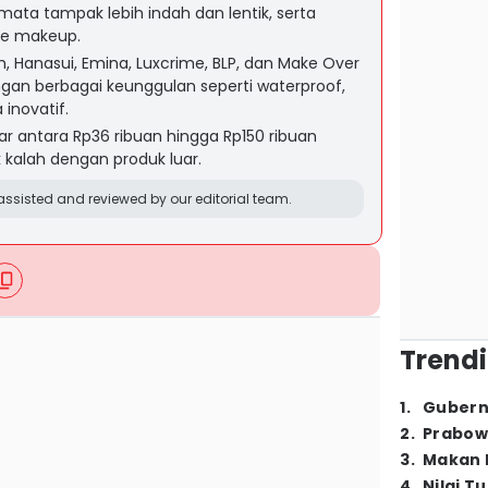
ta tampak lebih indah dan lentik, serta
ye makeup.
h, Hanasui, Emina, Luxcrime, BLP, dan Make Over
n berbagai keunggulan seperti waterproof,
inovatif.
ar antara Rp36 ribuan hingga Rp150 ribuan
 kalah dengan produk luar.
ssisted and reviewed by our editorial team.
Trendi
1
.
Gubern
2
.
Prabow
3
.
Makan B
4
.
Nilai T