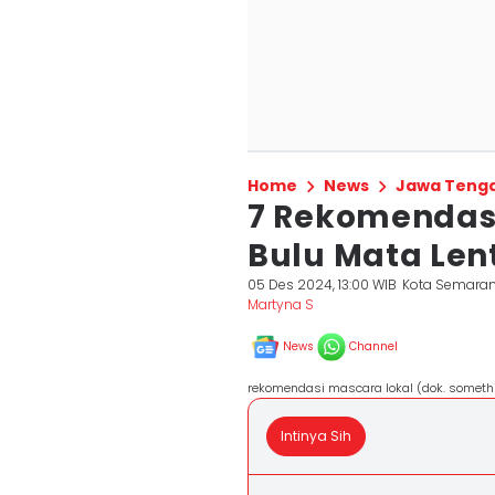
Home
News
Jawa Teng
7 Rekomendasi
Bulu Mata Len
05 Des 2024, 13:00 WIB
Kota Semara
Martyna S
News
Channel
rekomendasi mascara lokal (dok. somethi
Intinya Sih