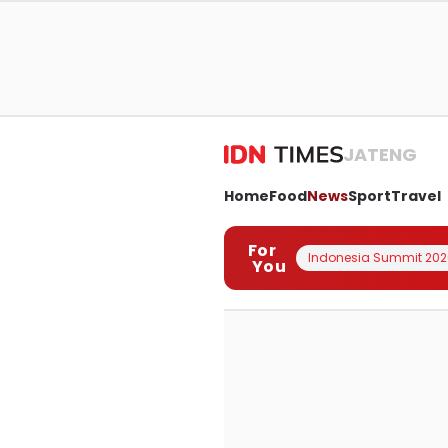
JATENG
Home
Food
News
Sport
Travel
For
Indonesia Summit 202
You