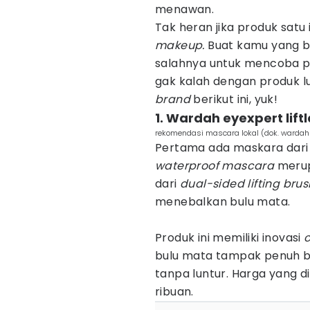
menawan.
Tak heran jika produk satu 
makeup.
Buat kamu yang b
salahnya untuk mencoba pr
gak kalah dengan produk l
brand
berikut ini, yuk!
1. Wardah eyexpert lif
rekomendasi mascara lokal (dok. warda
Pertama ada maskara dari
waterproof mascara
meru
dari
dual-sided lifting bru
menebalkan bulu mata.
Produk ini memiliki inovasi
c
bulu mata tampak penuh be
tanpa luntur. Harga yang d
ribuan.