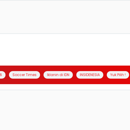
6
Soccer Times
Iklanin di IDN
INSIDENESIA
Yuk Pilih !