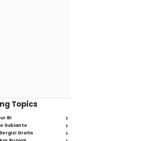
ng Topics
ur BI
o Subianto
ergizi Gratis
ukar Rupiah