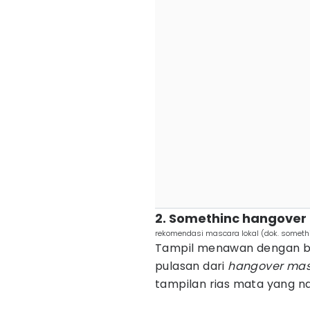
2. Somethinc hangove
rekomendasi mascara lokal (dok. someth
Tampil menawan dengan bu
pulasan dari
h
angover mas
tampilan rias mata yang n