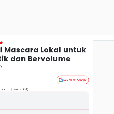
ah
 Mascara Lokal untuk
tik dan Bervolume
ng
Add Us on Google
nc.com | hanasui.id)