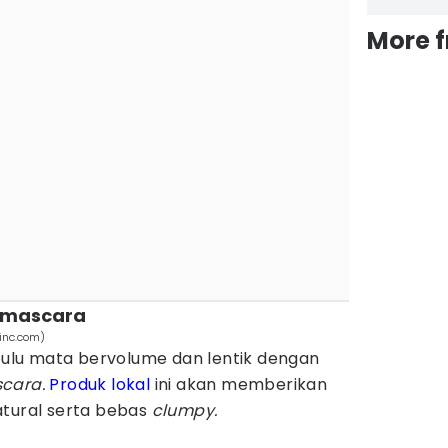
More 
r mascara
inc.com)
lu mata bervolume dan lentik dengan
cara.
Produk lokal
ini akan memberikan
atural serta bebas
clumpy.