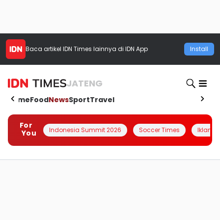
Baca artikel
IDN Times
lainnya di IDN App
Install
JATENG
Home
Food
News
Sport
Travel
For
Indonesia Summit 2026
Soccer Times
Iklanin 
You