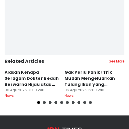
Related Articles
See More
Alasan Kenapa
Gak Perlu Panik! Trik
1
Seragam Dokter Bedah
Mudah Mengeluarkan
Pa
Berwarna Hijau atau
Tulang Ikan yang
u
Biru, Bukan Putih
06 Agu 2026, 13:00 WIB
Nyangkut di
06 Agu 2026, 12:00 WIB
B
06
News
News
Ne
Tenggorokan