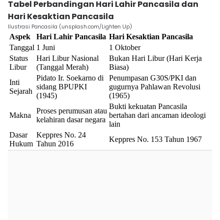
Tabel Perbandingan Hari Lahir Pancasila dan
Hari Kesaktian Pancasila
Ilustrasi Pancasila (unsplash.com/Lighten Up)
Aspek
Hari Lahir Pancasila
Hari Kesaktian Pancasila
Tanggal
1 Juni
1 Oktober
Status
Hari Libur Nasional
Bukan Hari Libur (Hari Kerja
Libur
(Tanggal Merah)
Biasa)
Pidato Ir. Soekarno di
Penumpasan G30S/PKI dan
Inti
sidang BPUPKI
gugurnya Pahlawan Revolusi
Sejarah
(1945)
(1965)
Bukti kekuatan Pancasila
Proses perumusan atau
Makna
bertahan dari ancaman ideologi
kelahiran dasar negara
lain
Dasar
Keppres No. 24
Keppres No. 153 Tahun 1967
Hukum
Tahun 2016