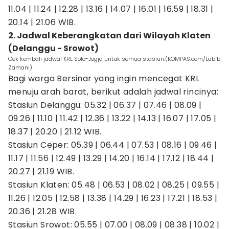
11.04 | 11.24 | 12.28 | 13.16 | 14.07 | 16.01 | 16.59 | 18.31 |
20.14 | 21.06 WIB.
2. Jadwal Keberangkatan dari Wilayah Klaten
(Delanggu - Srowot)
Cek kembali jadwal KRL Solo-Jogja untuk semua stasiun.(KOMPAS.com/Labib
Zamani)
Bagi warga Bersinar yang ingin mencegat KRL
menuju arah barat, berikut adalah jadwal rincinya:
Stasiun Delanggu: 05.32 | 06.37 | 07.46 | 08.09 |
09.26 | 11.10 | 11.42 | 12.36 | 13.22 | 14.13 | 16.07 | 17.05 |
18.37 | 20.20 | 21.12 WIB.
Stasiun Ceper: 05.39 | 06.44 | 07.53 | 08.16 | 09.46 |
11.17 | 11.56 | 12.49 | 13.29 | 14.20 | 16.14 | 17.12 | 18.44 |
20.27 | 21.19 WIB.
Stasiun Klaten: 05.48 | 06.53 | 08.02 | 08.25 | 09.55 |
11.26 | 12.05 | 12.58 | 13.38 | 14.29 | 16.23 | 17.21 | 18.53 |
20.36 | 21.28 WIB.
Stasiun Srowot: 05.55 | 07.00 | 08.09 | 08.38 | 10.02 |