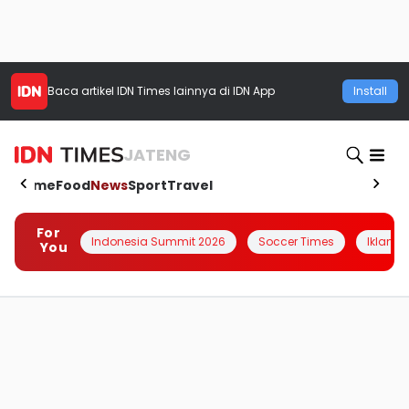
Baca artikel
IDN Times
lainnya di IDN App
Install
JATENG
Home
Food
News
Sport
Travel
For
Indonesia Summit 2026
Soccer Times
Iklanin 
You