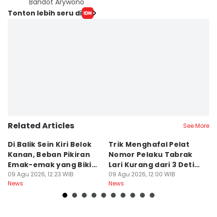
Bandot Arywono
Tonton lebih seru di
Related Articles
See More
Di Balik Sein Kiri Belok
Trik Menghafal Pelat
B
Kanan, Beban Pikiran
Nomor Pelaku Tabrak
K
Emak-emak yang Bikin
Lari Kurang dari 3 Detik
M
Gagal fokus di Jalan
09 Agu 2026, 12:23 WIB
di Tengah Kepanikan
09 Agu 2026, 12:00 WIB
ke
09
News
News
Ne