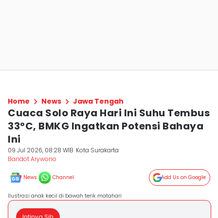
Home
News
Jawa Tengah
Cuaca Solo Raya Hari Ini Suhu Tembus
33°C, BMKG Ingatkan Potensi Bahaya
Ini
09 Jul 2026, 08:28 WIB
Kota Surakarta
Bandot Arywono
News
Channel
Add Us on Google
Ilustrasi anak kecil di bawah terik matahari
Intinya Sih