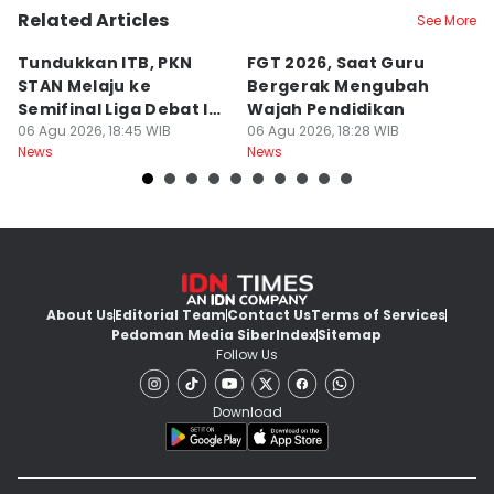
Related Articles
See More
Tundukkan ITB, PKN
FGT 2026, Saat Guru
[
STAN Melaju ke
Bergerak Mengubah
D
Semifinal Liga Debat IDN
Wajah Pendidikan
A
Times 2026
06 Agu 2026, 18:45 WIB
06 Agu 2026, 18:28 WIB
S
06
News
News
Ne
d
About Us
Editorial Team
Contact Us
Terms of Services
Pedoman Media Siber
Index
Sitemap
Follow Us
Download