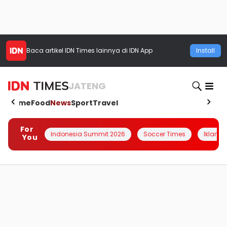
Baca artikel
IDN Times
lainnya di IDN App
Install
JATENG
Home
Food
News
Sport
Travel
For
Indonesia Summit 2026
Soccer Times
Iklanin 
You