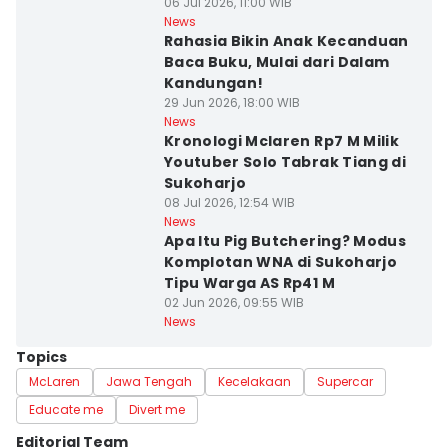
06 Jul 2026, 11:00 WIB
News
Rahasia Bikin Anak Kecanduan
Baca Buku, Mulai dari Dalam
Kandungan!
29 Jun 2026, 18:00 WIB
News
Kronologi Mclaren Rp7 M Milik
Youtuber Solo Tabrak Tiang di
Sukoharjo
08 Jul 2026, 12:54 WIB
News
Apa Itu Pig Butchering? Modus
Komplotan WNA di Sukoharjo
Tipu Warga AS Rp41 M
02 Jun 2026, 09:55 WIB
News
Topics
McLaren
Jawa Tengah
Kecelakaan
Supercar
Educate me
Divert me
Editorial Team