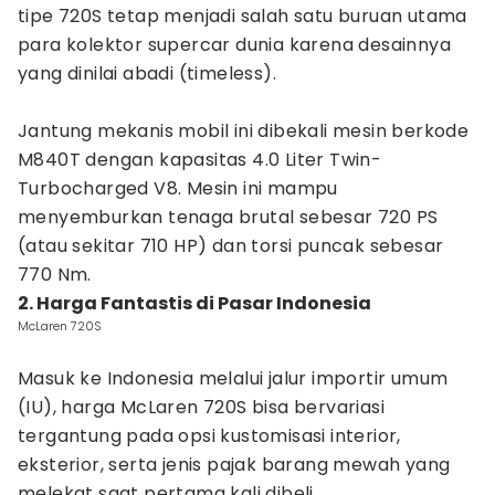
tipe 720S tetap menjadi salah satu buruan utama
para kolektor supercar dunia karena desainnya
yang dinilai abadi (timeless).
Jantung mekanis mobil ini dibekali mesin berkode
M840T dengan kapasitas 4.0 Liter Twin-
Turbocharged V8. Mesin ini mampu
menyemburkan tenaga brutal sebesar 720 PS
(atau sekitar 710 HP) dan torsi puncak sebesar
770 Nm.
2. Harga Fantastis di Pasar Indonesia
McLaren 720S
Masuk ke Indonesia melalui jalur importir umum
(IU), harga McLaren 720S bisa bervariasi
tergantung pada opsi kustomisasi interior,
eksterior, serta jenis pajak barang mewah yang
melekat saat pertama kali dibeli.