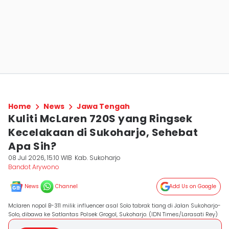
Home
News
Jawa Tengah
Kuliti McLaren 720S yang Ringsek
Kecelakaan di Sukoharjo, Sehebat
Apa Sih?
08 Jul 2026, 15:10 WIB
Kab. Sukoharjo
Bandot Arywono
News
Channel
Add Us on Google
Mclaren nopol B-311 milik influencer asal Solo tabrak tiang di Jalan Sukoharjo-
Solo, dibawa ke Satlantas Polsek Grogol, Sukoharjo. (IDN Times/Larasati Rey)