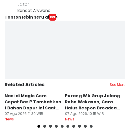
Editor
Bandot Arywono
Tonton lebih seru di
Related Articles
See More
Nasi di Magic Com
Perang WA Grup Jelang
C
Cepat Basi? Tambahkan
Rebo Wekasan, Cara
Di
1 Bahan Dapur Ini Saat
Halus Respon Broadcast
B
Menanak, Awet 2 Hari
07 Agu 2026, 11:30 WIB
Parno
07 Agu 2026, 10:15 WIB
D
07
News
News
Ne