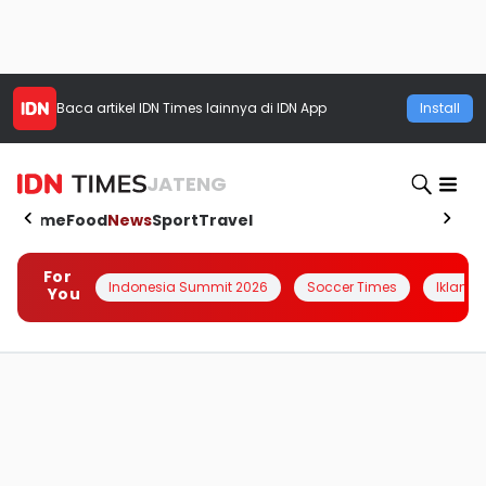
Baca artikel
IDN Times
lainnya di IDN App
Install
JATENG
Home
Food
News
Sport
Travel
For
Indonesia Summit 2026
Soccer Times
Iklanin 
You