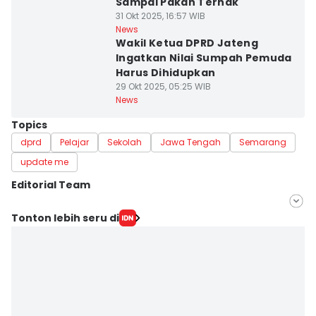
Sampai Pakan Ternak
31 Okt 2025, 16:57 WIB
News
Wakil Ketua DPRD Jateng
Ingatkan Nilai Sumpah Pemuda
Harus Dihidupkan
29 Okt 2025, 05:25 WIB
News
Topics
dprd
Pelajar
Sekolah
Jawa Tengah
Semarang
update me
Editorial Team
Editor
Tonton lebih seru di
Fariz Fardianto
Editor
Bandot Arywono