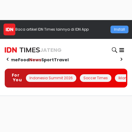
Baca artikel
IDN Times
lainnya di IDN App
Install
JATENG
Home
Food
News
Sport
Travel
For
Indonesia Summit 2026
Soccer Times
Iklanin 
You