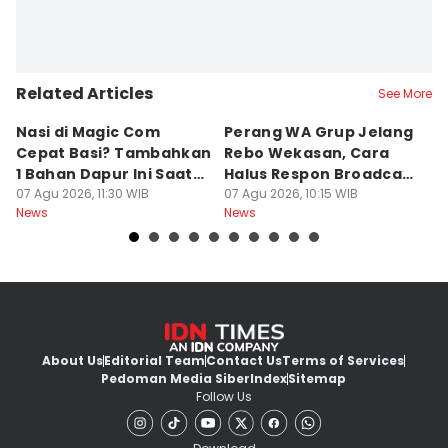
Related Articles
See More
Nasi di Magic Com
Perang WA Grup Jelang
C
Cepat Basi? Tambahkan
Rebo Wekasan, Cara
Di
1 Bahan Dapur Ini Saat
Halus Respon Broadcast
B
Menanak, Awet 2 Hari
07 Agu 2026, 11:30 WIB
Parno
07 Agu 2026, 10:15 WIB
D
07
News
News
Ne
About Us
Editorial Team
Contact Us
Terms of Services
Pedoman Media Siber
Index
Sitemap
Follow Us