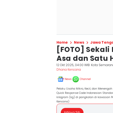
Home
News
Jawa Teng
[FOTO] Sekali 
Asa dan Satu 
12 Okt 2025, 04:00 WIB
Kota Semaran
Dhana Kencana
News
Channel
Pelaku Usaha Mikro, Kecil, dan Menengah
Quick Response Code Indonesian Standar
kilogram (kg) di pangkalan di kawasan 
Kencana)
Intinya Sih