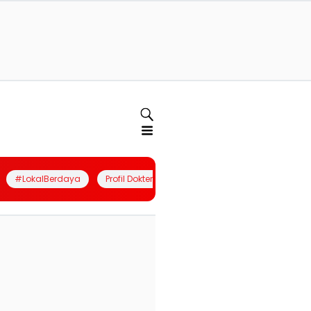
#LokalBerdaya
Profil Dokter
Quiz
Join Community