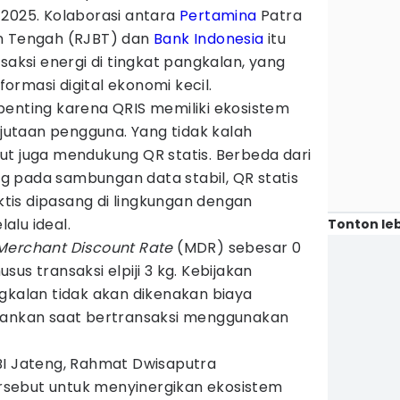
 2025. Kolaborasi antara
Pertamina
Patra
an Tengah (RJBT) dan
Bank Indonesia
itu
saksi energi di tingkat pangkalan, yang
rmasi digital ekonomi kecil.
penting karena QRIS memiliki ekosistem
i jutaan pengguna. Yang tidak kalah
ut juga mendukung QR statis. Berbeda dari
 pada sambungan data stabil, QR statis
aktis dipasang di lingkungan dengan
lalu ideal.
Tonton leb
Merchant Discount Rate
(MDR) sebesar 0
us transaksi elpiji 3 kg. Kebijakan
gkalan tidak akan dikenakan biaya
rbankan saat bertransaksi menggunakan
BI Jateng, Rahmat Dwisaputra
sebut untuk menyinergikan ekosistem