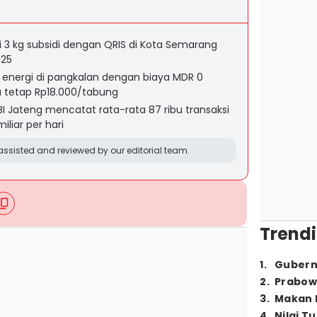
 3 kg subsidi dengan QRIS di Kota Semarang
025
 energi di pangkalan dengan biaya MDR 0
 tetap Rp18.000/tabung
BI Jateng mencatat rata-rata 87 ribu transaksi
iliar per hari
ssisted and reviewed by our editorial team.
Trendi
1
.
Gubern
2
.
Prabow
3
.
Makan B
4
.
Nilai T