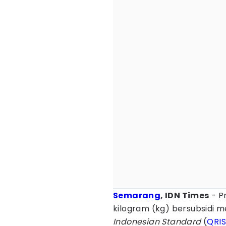
Semarang
, IDN Times
- P
kilogram (kg) bersubsidi
Indonesian Standard
(
QRI