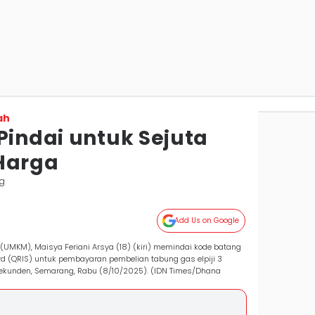
ah
Pindai untuk Sejuta
Harga
g
Add Us on Google
 (UMKM), Maisya Feriani Arsya (18) (kiri) memindai kode batang
d (QRIS) untuk pembayaran pembelian tabung gas elpiji 3
Pekunden, Semarang, Rabu (8/10/2025). (IDN Times/Dhana