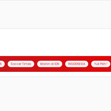
6
Soccer Times
Iklanin di IDN
INSIDENESIA
Yuk Pilih !