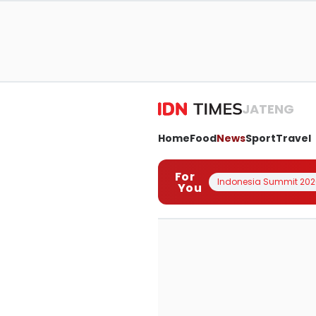
JATENG
Home
Food
News
Sport
Travel
For
Indonesia Summit 202
You