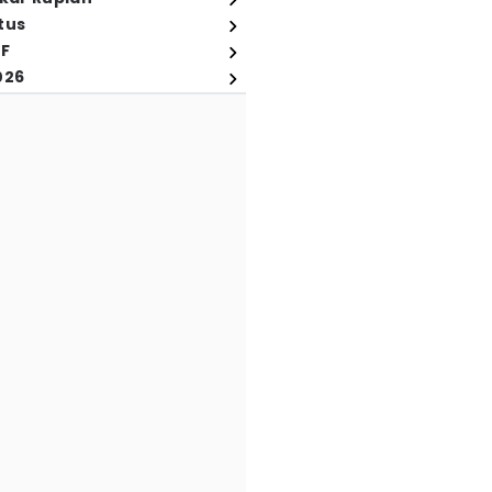
tus
FF
026