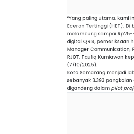
“Yang paling utama, kami 
Eceran Tertinggi (HET). Di
melambung sampai Rp25--3
digital QRIS, pemeriksaan h
Manager Communication, R
RJBT, Taufiq Kurniawan k
(7/10/2025).
Kota Semarang menjadi lab
sebanyak 3.393 pangkalan 
digandeng dalam
pilot
pro