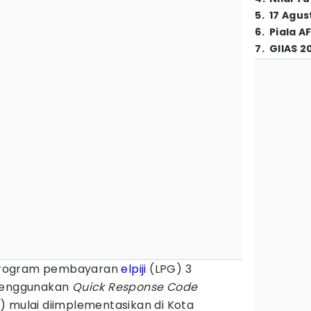
5
.
17 Agus
6
.
Piala A
7
.
GIIAS 2
rogram pembayaran
elpiji
(LPG) 3
 menggunakan
Quick Response Code
S
) mulai diimplementasikan di Kota