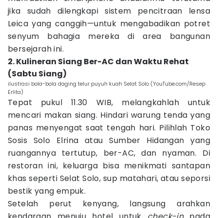
jika sudah dilengkapi sistem pencitraan lensa
Leica yang canggih—untuk mengabadikan potret
senyum bahagia mereka di area bangunan
bersejarah ini.
2. Kulineran Siang Ber-AC dan Waktu Rehat
(Sabtu Siang)
ilustrasi bola-bola daging telur puyuh kuah Selat Solo (YouTube.com/Resep
Erlita)
Tepat pukul 11.30 WIB, melangkahlah untuk
mencari makan siang. Hindari warung tenda yang
panas menyengat saat tengah hari. Pilihlah Toko
Sosis Solo Elrina atau Sumber Hidangan yang
ruangannya tertutup, ber-AC, dan nyaman. Di
restoran ini, keluarga bisa menikmati santapan
khas seperti Selat Solo, sup matahari, atau seporsi
bestik yang empuk.
Setelah perut kenyang, langsung arahkan
kendaraan menuju hotel untuk
check-in
pada