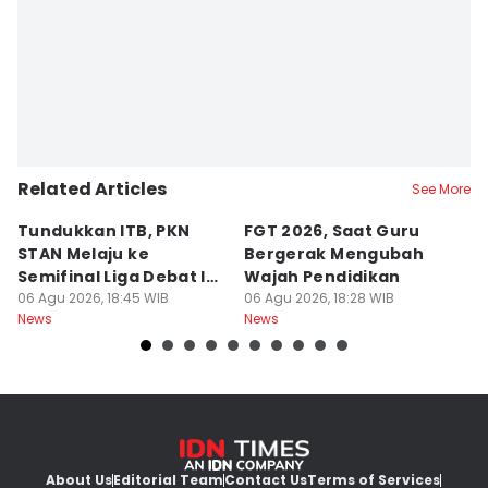
Related Articles
See More
Tundukkan ITB, PKN
FGT 2026, Saat Guru
[
STAN Melaju ke
Bergerak Mengubah
D
Semifinal Liga Debat IDN
Wajah Pendidikan
A
Times 2026
06 Agu 2026, 18:45 WIB
06 Agu 2026, 18:28 WIB
S
06
News
News
Ne
d
About Us
Editorial Team
Contact Us
Terms of Services