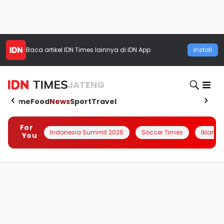
Baca artikel
IDN Times
lainnya di IDN App
Install
JATENG
Home
Food
News
Sport
Travel
For
Indonesia Summit 2026
Soccer Times
Iklanin 
You